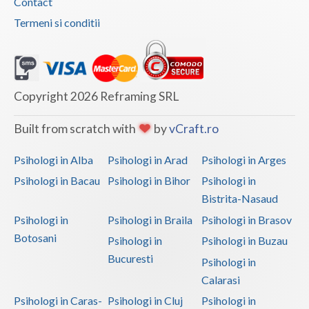
Contact
Termeni si conditii
Copyright 2026 Reframing SRL
Built from scratch with
by
vCraft.ro
Psihologi in Alba
Psihologi in Arad
Psihologi in Arges
Psihologi in Bacau
Psihologi in Bihor
Psihologi in
Bistrita-Nasaud
Psihologi in
Psihologi in Braila
Psihologi in Brasov
Botosani
Psihologi in
Psihologi in Buzau
Bucuresti
Psihologi in
Calarasi
Psihologi in Caras-
Psihologi in Cluj
Psihologi in