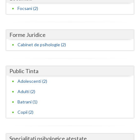
Focsani (2)
Neamt
Olt
Forme Juridice
Prahova
Cabinet de psihologie (2)
Salaj
Satu-Mare
Public Tinta
Sibiu
Adolescenti (2)
Suceava
Adulti (2)
Teleorman
Batrani (1)
Timis
Copii (2)
Tulcea
Valcea
Specialitati psihologice atestate