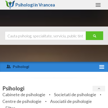
Psihologi in
Vrancea
Vrancea
Alte judete
Ajutor
Contact
Alba
Arad
Psihologi
Arges
Activitate recenta
Bacau
Specialitati
Psihologi
Bihor
Cabinete de psihologie
Societati de psihologie
Servicii
Centre de psihologie
Asociatii de psihologie
Bistrita-Nasaud
Articole