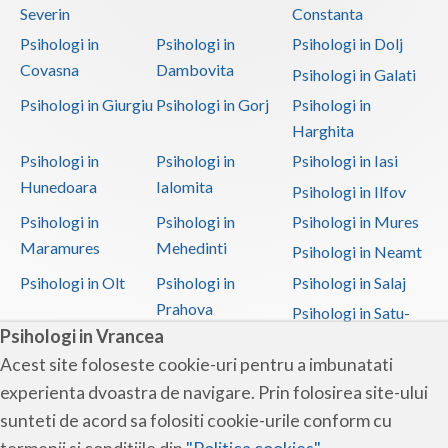
Severin
Constanta
Psihologi in
Psihologi in
Psihologi in Dolj
Covasna
Dambovita
Psihologi in Galati
Psihologi in Giurgiu
Psihologi in Gorj
Psihologi in
Harghita
Psihologi in
Psihologi in
Psihologi in Iasi
Hunedoara
Ialomita
Psihologi in Ilfov
Psihologi in
Psihologi in
Psihologi in Mures
Maramures
Mehedinti
Psihologi in Neamt
Psihologi in Olt
Psihologi in
Psihologi in Salaj
Prahova
Psihologi in Satu-
Psihologi in Vrancea
Mare
Acest site foloseste cookie-uri pentru a imbunatati
Psihologi in Sibiu
Psihologi in
Psihologi in
experienta dvoastra de navigare. Prin folosirea site-ului
Suceava
Teleorman
sunteti de acord sa folositi cookie-urile conform cu
Psihologi in Timis
Psihologi in Tulcea
Psihologi in Valcea