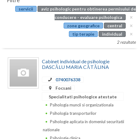
Filtre
Botosani
servicii
aviz psihologic pentru obtinerea permisului de
Evenimente
Braila
conducere - evaluare psihologica
Cabinet
zone geografice
central
Brasov
tip terapie
individual
Membri
Bucuresti
2 rezultate
Buzau
Cabinet individual de psihologie
Calarasi
DASCĂLU MARIA CĂTĂLINA
Caras-Severin
0740076338
Focsani
Cluj
Specialitati psihologice atestate
Constanta
Psihologia muncii si organizationala
Psihologia transporturilor
Covasna
Psihologie aplicata in domeniul securitatii
Dambovita
nationale
Psihologie clinica