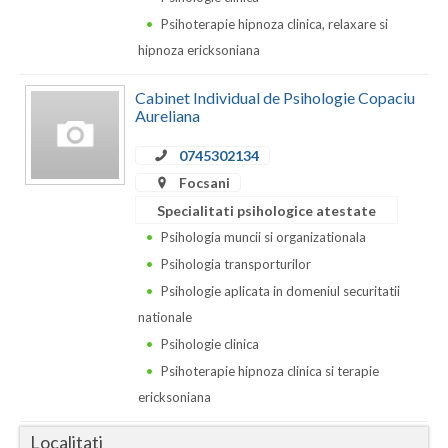
Dolj
Psihoterapie hipnoza clinica, relaxare si
Galati
hipnoza ericksoniana
Giurgiu
Cabinet Individual de Psihologie Copaciu
Aureliana
Gorj
0745302134
Harghita
Focsani
Hunedoara
Specialitati psihologice atestate
Psihologia muncii si organizationala
Ialomita
Psihologia transporturilor
Iasi
Psihologie aplicata in domeniul securitatii
nationale
Ilfov
Psihologie clinica
Maramures
Psihoterapie hipnoza clinica si terapie
ericksoniana
Mehedinti
Localitati
Mures