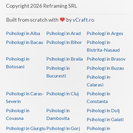
Copyright 2026 Reframing SRL
Built from scratch with
by
vCraft.ro
Psihologi in Alba
Psihologi in Arad
Psihologi in Arges
Psihologi in Bacau
Psihologi in Bihor
Psihologi in
Bistrita-Nasaud
Psihologi in
Psihologi in Braila
Psihologi in Brasov
Botosani
Psihologi in
Psihologi in Buzau
Bucuresti
Psihologi in
Calarasi
Psihologi in Caras-
Psihologi in Cluj
Psihologi in
Severin
Constanta
Psihologi in
Psihologi in
Psihologi in Dolj
Covasna
Dambovita
Psihologi in Galati
Psihologi in Giurgiu
Psihologi in Gorj
Psihologi in