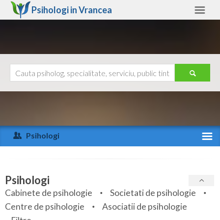
Psihologi in
Vrancea
Vrancea
Alte judete
Ajutor
Contact
Alba
Arad
Psihologi
Arges
Activitate recenta
Bacau
Specialitati
Psihologi
Bihor
Cabinete de psihologie
Societati de psihologie
Servicii
Centre de psihologie
Asociatii de psihologie
Bistrita-Nasaud
Articole