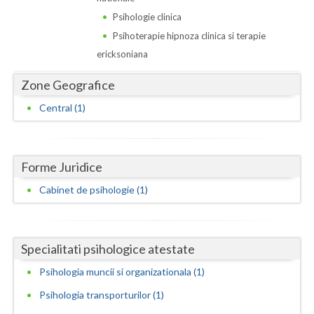
Dolj
Psihologie clinica
Galati
Psihoterapie hipnoza clinica si terapie
ericksoniana
Giurgiu
Zone Geografice
Gorj
Central (1)
Harghita
Hunedoara
Forme Juridice
Ialomita
Cabinet de psihologie (1)
Iasi
Ilfov
Specialitati psihologice atestate
Maramures
Psihologia muncii si organizationala (1)
Mehedinti
Psihologia transporturilor (1)
Mures