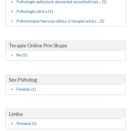
Psihologie aplicata in domeniul securitatii nat... (1)
Neamt
Psihologie clinica (1)
Psihoterapie hipnoza clinica si terapie ericks... (1)
Olt
Prahova
Terapie Online Prin Skype
Salaj
Nu (1)
Satu-Mare
Sibiu
Sex Psiholog
Suceava
Feminin (1)
Teleorman
Timis
Limba
Tulcea
Romana (1)
Valcea