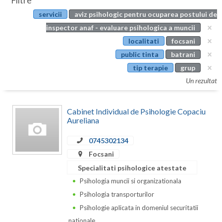
Filtre
Botosani
servicii
aviz psihologic pentru ocuparea postului de
Evenimente
Braila
inspector anaf - evaluare psihologica a muncii
Cabinet
localitati
focsani
Brasov
public tinta
batrani
Membri
Bucuresti
tip terapie
grup
Un rezultat
Buzau
Calarasi
Cabinet Individual de Psihologie Copaciu
Aureliana
Caras-Severin
0745302134
Cluj
Focsani
Constanta
Specialitati psihologice atestate
Psihologia muncii si organizationala
Covasna
Psihologia transporturilor
Dambovita
Psihologie aplicata in domeniul securitatii
nationale