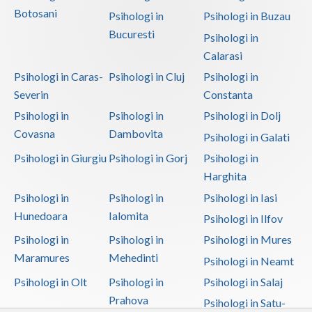
Botosani
Psihologi in
Psihologi in Buzau
Bucuresti
Psihologi in
Calarasi
Psihologi in Caras-
Psihologi in Cluj
Psihologi in
Severin
Constanta
Psihologi in
Psihologi in
Psihologi in Dolj
Covasna
Dambovita
Psihologi in Galati
Psihologi in Giurgiu
Psihologi in Gorj
Psihologi in
Harghita
Psihologi in
Psihologi in
Psihologi in Iasi
Hunedoara
Ialomita
Psihologi in Ilfov
Psihologi in
Psihologi in
Psihologi in Mures
Maramures
Mehedinti
Psihologi in Neamt
Psihologi in Olt
Psihologi in
Psihologi in Salaj
Prahova
Psihologi in Satu-