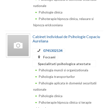
Dolj
nationale
Galati
Psihologie clinica
Psihoterapie hipnoza clinica, relaxare si
Giurgiu
hipnoza ericksoniana
Gorj
Cabinet Individual de Psihologie Copaciu
Harghita
Aureliana
Hunedoara
0745302134
Focsani
Ialomita
Specialitati psihologice atestate
Iasi
Psihologia muncii si organizationala
Psihologia transporturilor
Ilfov
Psihologie aplicata in domeniul securitatii
Maramures
nationale
Psihologie clinica
Mehedinti
Psihoterapie hipnoza clinica si terapie
Mures