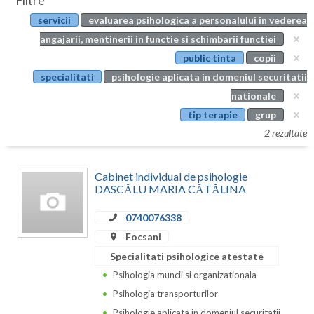
Filtre
Botosani
servicii
evaluarea psihologica a personalului in vederea
Evenimente
Braila
angajarii, mentinerii in functie si schimbarii functiei
Cabinet
public tinta
copii
Brasov
specialitati
psihologie aplicata in domeniul securitatii
Membri
Bucuresti
nationale
tip terapie
grup
Buzau
2 rezultate
Calarasi
Cabinet individual de psihologie
Caras-Severin
DASCĂLU MARIA CĂTĂLINA
Cluj
0740076338
Constanta
Focsani
Specialitati psihologice atestate
Covasna
Psihologia muncii si organizationala
Dambovita
Psihologia transporturilor
Psihologie aplicata in domeniul securitatii