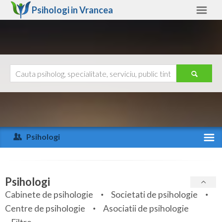
Psihologi in
Vrancea
Vrancea
Alte judete
Ajutor
Contact
Alba
Arad
Psihologi
Arges
Activitate recenta
Bacau
Specialitati
Psihologi
Bihor
Cabinete de psihologie
Societati de psihologie
Servicii
Centre de psihologie
Asociatii de psihologie
Bistrita-Nasaud
Articole