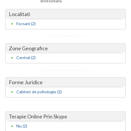
ericksoniana
Neamt
Localitati
Olt
Focsani (2)
Prahova
Salaj
Zone Geografice
Satu-Mare
Central (2)
Sibiu
Suceava
Forme Juridice
Cabinet de psihologie (2)
Teleorman
Timis
Tulcea
Terapie Online Prin Skype
Nu (2)
Valcea