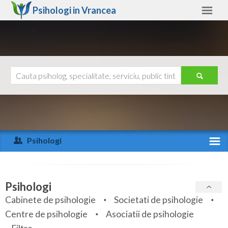
Psihologi in
Vrancea
Vrancea
Alte judete
Ajutor
Contact
Alba
Arad
Psihologi
Arges
Activitate recenta
Bacau
Specialitati
Psihologi
Bihor
Cabinete de psihologie
Societati de psihologie
Servicii
Centre de psihologie
Asociatii de psihologie
Bistrita-Nasaud
Articole