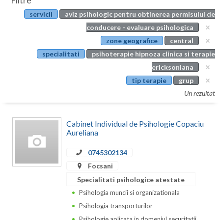
Filtre
Botosani
servicii
aviz psihologic pentru obtinerea permisului de
Evenimente
Braila
conducere - evaluare psihologica
Cabinet
zone geografice
central
Brasov
specialitati
psihoterapie hipnoza clinica si terapie
Membri
Bucuresti
ericksoniana
tip terapie
grup
Buzau
Un rezultat
Calarasi
Cabinet Individual de Psihologie Copaciu
Caras-Severin
Aureliana
Cluj
0745302134
Constanta
Focsani
Specialitati psihologice atestate
Covasna
Psihologia muncii si organizationala
Dambovita
Psihologia transporturilor
Psihologie aplicata in domeniul securitatii