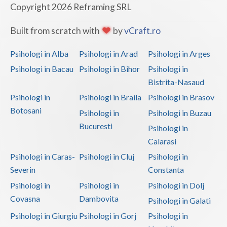
Copyright 2026 Reframing SRL
Built from scratch with
by
vCraft.ro
Psihologi in Alba
Psihologi in Arad
Psihologi in Arges
Psihologi in Bacau
Psihologi in Bihor
Psihologi in
Bistrita-Nasaud
Psihologi in
Psihologi in Braila
Psihologi in Brasov
Botosani
Psihologi in
Psihologi in Buzau
Bucuresti
Psihologi in
Calarasi
Psihologi in Caras-
Psihologi in Cluj
Psihologi in
Severin
Constanta
Psihologi in
Psihologi in
Psihologi in Dolj
Covasna
Dambovita
Psihologi in Galati
Psihologi in Giurgiu
Psihologi in Gorj
Psihologi in