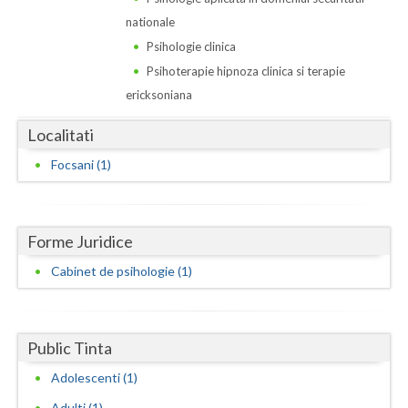
Dolj
nationale
Galati
Psihologie clinica
Psihoterapie hipnoza clinica si terapie
Giurgiu
ericksoniana
Gorj
Localitati
Harghita
Focsani (1)
Hunedoara
Ialomita
Forme Juridice
Iasi
Cabinet de psihologie (1)
Ilfov
Maramures
Public Tinta
Mehedinti
Adolescenti (1)
Mures
Adulti (1)