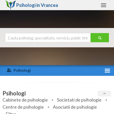
Psihologi in
Vrancea
Vrancea
Alte judete
Ajutor
Contact
Alba
Arad
Psihologi
Arges
Activitate recenta
Bacau
Specialitati
Psihologi
Bihor
Cabinete de psihologie
Societati de psihologie
Servicii
Centre de psihologie
Asociatii de psihologie
Bistrita-Nasaud
Articole