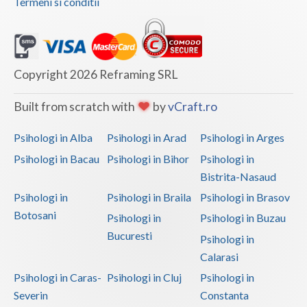
Termeni si conditii
Copyright 2026 Reframing SRL
Built from scratch with
by
vCraft.ro
Psihologi in Alba
Psihologi in Arad
Psihologi in Arges
Psihologi in Bacau
Psihologi in Bihor
Psihologi in
Bistrita-Nasaud
Psihologi in
Psihologi in Braila
Psihologi in Brasov
Botosani
Psihologi in
Psihologi in Buzau
Bucuresti
Psihologi in
Calarasi
Psihologi in Caras-
Psihologi in Cluj
Psihologi in
Severin
Constanta