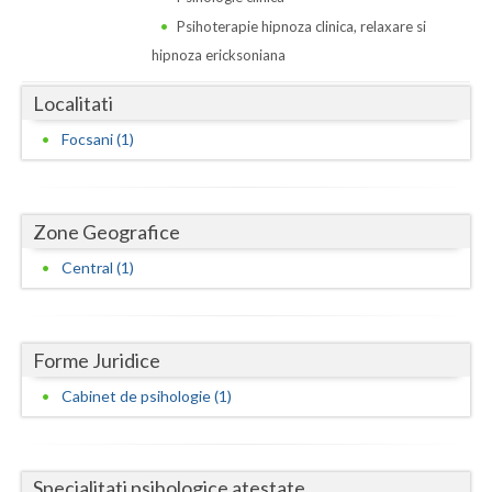
Dolj
Psihoterapie hipnoza clinica, relaxare si
Galati
hipnoza ericksoniana
Giurgiu
Localitati
Gorj
Focsani (1)
Harghita
Hunedoara
Zone Geografice
Central (1)
Ialomita
Iasi
Ilfov
Forme Juridice
Cabinet de psihologie (1)
Maramures
Mehedinti
Specialitati psihologice atestate
Mures