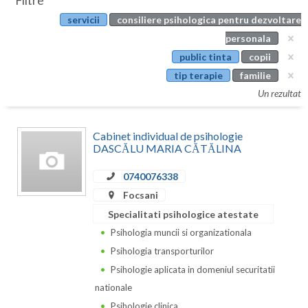
Filtre
Botosani
servicii
consiliere psihologica pentru dezvoltare
Evenimente
Braila
personala
Cabinet
public tinta
copii
Brasov
tip terapie
familie
Membri
Bucuresti
Un rezultat
Buzau
Cabinet individual de psihologie
Calarasi
DASCĂLU MARIA CĂTĂLINA
Caras-Severin
0740076338
Focsani
Cluj
Specialitati psihologice atestate
Constanta
Psihologia muncii si organizationala
Psihologia transporturilor
Covasna
Psihologie aplicata in domeniul securitatii
Dambovita
nationale
Psihologie clinica