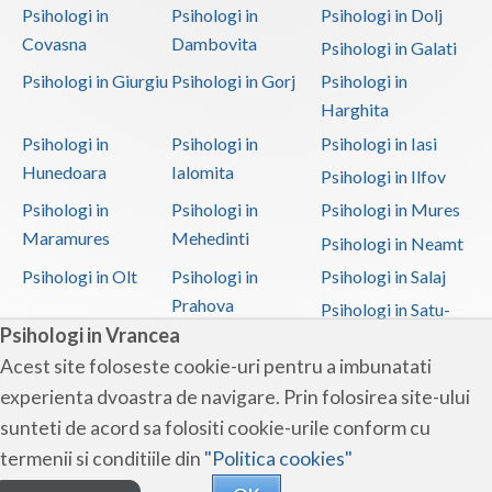
Psihologi in
Psihologi in
Psihologi in Dolj
Covasna
Dambovita
Psihologi in Galati
Psihologi in Giurgiu
Psihologi in Gorj
Psihologi in
Harghita
Psihologi in
Psihologi in
Psihologi in Iasi
Hunedoara
Ialomita
Psihologi in Ilfov
Psihologi in
Psihologi in
Psihologi in Mures
Maramures
Mehedinti
Psihologi in Neamt
Psihologi in Olt
Psihologi in
Psihologi in Salaj
Prahova
Psihologi in Satu-
Psihologi in Vrancea
Mare
Acest site foloseste cookie-uri pentru a imbunatati
Psihologi in Sibiu
Psihologi in
Psihologi in
experienta dvoastra de navigare. Prin folosirea site-ului
Suceava
Teleorman
sunteti de acord sa folositi cookie-urile conform cu
Psihologi in Timis
Psihologi in Tulcea
Psihologi in Valcea
termenii si conditiile din
"Politica cookies"
Psihologi in Vaslui
Psihologi in