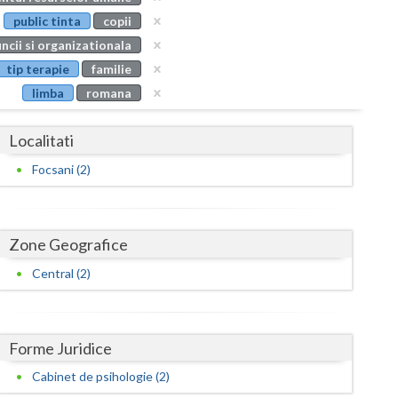
Buzau
public tinta
copii
ncii si organizationala
Calarasi
tip terapie
familie
Caras-Severin
limba
romana
Cluj
Localitati
Constanta
Focsani (2)
Covasna
Dambovita
Zone Geografice
Dolj
Central (2)
Galati
Giurgiu
Forme Juridice
Gorj
Cabinet de psihologie (2)