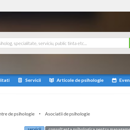
itati
Servicii
Articole
de psihologie
Even
tre de psihologie
Asociatii de psihologie
servicii
consultanta psihologica pentru manageme