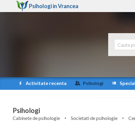
Psihologi in
Vrancea
Activitate recenta
Psihologi
Special
Psihologi
Cabinete de psihologie
Societati de psihologie
Cen