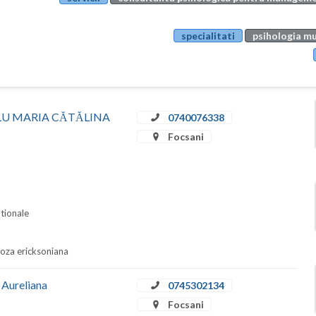
specialitati
psihologia mu
SCĂLU MARIA CĂTĂLINA
0740076338
Focsani
ationale
pnoza ericksoniana
 Aureliana
0745302134
Focsani