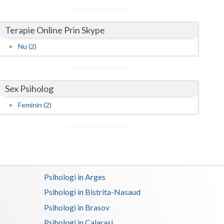
Harghita
Hunedoara
Terapie Online Prin Skype
Ialomita
Nu (2)
Iasi
Ilfov
Sex Psiholog
Maramures
Feminin (2)
Mehedinti
Mures
Neamt
Psihologi in Arges
Olt
Psihologi in Bistrita-Nasaud
Prahova
Psihologi in Brasov
Salaj
Psihologi in Calarasi