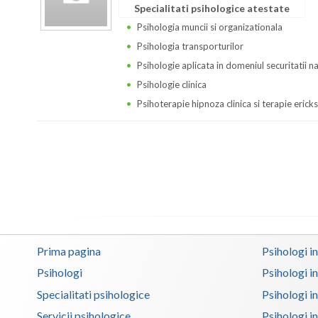
Specialitati psihologice atestate
Psihologia muncii si organizationala
Psihologia transporturilor
Psihologie aplicata in domeniul securitatii n
Psihologie clinica
Psihoterapie hipnoza clinica si terapie erick
Prima pagina
Psihologi i
Psihologi
Psihologi i
Specialitati psihologice
Psihologi i
Servicii psihologice
Psihologi i