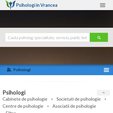
Psihologi in
Vrancea
Vrancea
Alte judete
Ajutor
Contact
Alba
Arad
Psihologi
Arges
Activitate recenta
Bacau
Specialitati
Psihologi
Bihor
Cabinete de psihologie
Societati de psihologie
Servicii
Centre de psihologie
Asociatii de psihologie
Bistrita-Nasaud
Articole