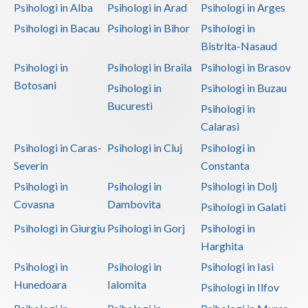
Interventie psihologica online (1)
Psihologi in Alba
Psihologi in Arad
Psihologi in Arges
Psihologi in Bacau
Psihologi in Bihor
Psihologi in
Interventie psihoterapeutica in kleptomanie (1)
Bistrita-Nasaud
Interventie psihoterapeutica in mutismul selectiv (1)
Psihologi in
Psihologi in Braila
Psihologi in Brasov
Interventie psihoterapeutica in piromanie (1)
Botosani
Psihologi in
Psihologi in Buzau
Interventie psihoterapeutica in probleme de cuplu
Bucuresti
Psihologi in
(2)
Calarasi
Interventie psihoterapeutica in teama de spatii... (2)
Psihologi in Caras-
Psihologi in Cluj
Psihologi in
Interventie psihoterapeutica in ticuri (1)
Severin
Constanta
Interventie psihoterapeutica in trichotilomanie (1)
Psihologi in
Psihologi in
Psihologi in Dolj
Covasna
Dambovita
Interventie psihoterapeutica in tulburarea ADHD...
Psihologi in Galati
(1)
Psihologi in Giurgiu
Psihologi in Gorj
Psihologi in
Interventie psihoterapeutica in tulburarea Aspe... (1)
Harghita
Psihologi in
Psihologi in
Psihologi in Iasi
Interventie psihoterapeutica in tulburarea Rett (1)
Hunedoara
Ialomita
Psihologi in Ilfov
Interventie psihoterapeutica in tulburarea Tour... (1)