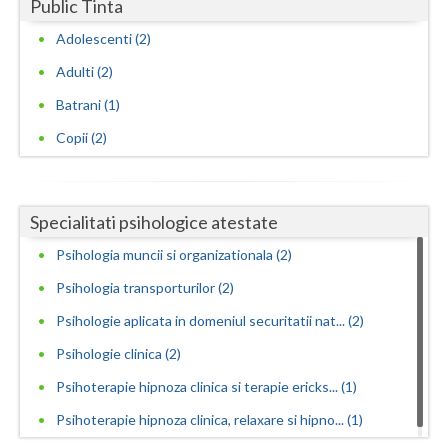
Public Tinta
Avize psihologice necesare la angajare si menti... (2)
Vaslui
Adolescenti (2)
Consiliere in cariera si orientare vocationala (1)
Vrancea
Adulti (2)
Consiliere psihologica (1)
Batrani (1)
Consiliere psihologica in vederea integrarii so... (2)
Copii (2)
Consiliere psihologica in vederea reconversiei ... (2)
Consiliere psihologica pentru dezvoltare personala
(1)
Specialitati psihologice atestate
Consiliere psihologica pentru persoane dependen...
Psihologia muncii si organizationala (2)
(2)
Psihologia transporturilor (2)
Consiliere psihologica pentru persoanele care s... (2)
Psihologie aplicata in domeniul securitatii nat... (2)
Consiliere psihologica privind orientarea in ca... (2)
Psihologie clinica (2)
Consiliere psihologica scolara (1)
Psihoterapie hipnoza clinica si terapie ericks... (1)
Consiliere psihologica vocationala (1)
Psihoterapie hipnoza clinica, relaxare si hipno... (1)
Consilierea si asistarea cuplurilor care doresc... (2)