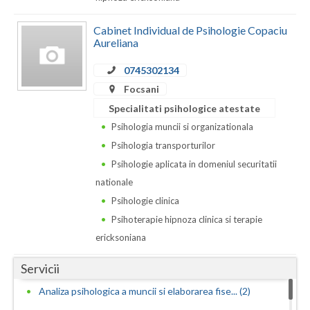
Dolj
Cabinet Individual de Psihologie Copaciu
Galati
Aureliana
Giurgiu
0745302134
Gorj
Focsani
Specialitati psihologice atestate
Harghita
Psihologia muncii si organizationala
Hunedoara
Psihologia transporturilor
Psihologie aplicata in domeniul securitatii
Ialomita
nationale
Iasi
Psihologie clinica
Psihoterapie hipnoza clinica si terapie
Ilfov
ericksoniana
Maramures
Servicii
Mehedinti
Analiza psihologica a muncii si elaborarea fise... (2)
Mures