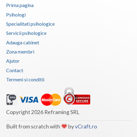
Prima pagina
Examinare si avizare psihologica in vederea cal... (2)
Psihologi
Examinare si avizare psihologica in vederea ins... (2)
Specialitati psihologice
Examinare si avizare psihologica in vederea obt... (2)
Servicii psihologice
Examinare si avizare psihologica in vederea obt... (1)
Adauga cabinet
Examinare si avizare psihologica in vederea obt... (2)
Zona membri
Examinare si avizare psihologica la angajare sa... (2)
Ajutor
Examinari psihologice in vederea evaluarii depr... (2)
Contact
Examinari psihologice in vederea evaluarii star... (2)
Termeni si conditii
Examinari psihologice in vederea obtinerii cert... (2)
Examinari psihologice in vederea obtinerii pens... (1)
Examinari psihologice in vederea prelungirii co... (1)
Copyright 2026 Reframing SRL
Hipnoza (2)
Built from scratch with
by
vCraft.ro
Interventie psihologica in tulburarile de invatare (1)