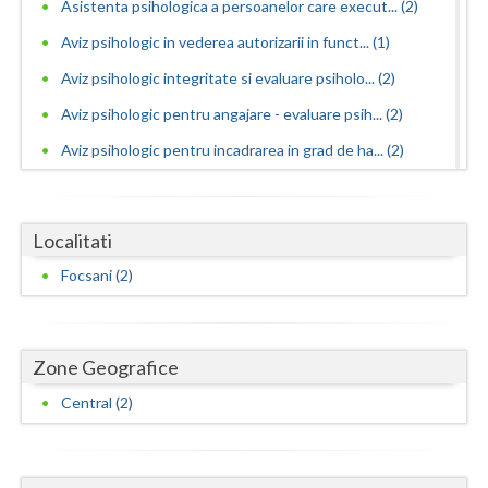
Asistenta psihologica a persoanelor care execut... (2)
Neamt
Aviz psihologic in vederea autorizarii in funct... (1)
Aviz psihologic integritate si evaluare psiholo... (2)
Olt
Aviz psihologic pentru angajare - evaluare psih... (2)
Prahova
Aviz psihologic pentru incadrarea in grad de ha... (2)
Salaj
Aviz psihologic pentru liceu - evaluare psiholo... (1)
Satu-Mare
Aviz psihologic pentru mentinerea in functie - ... (2)
Localitati
Sibiu
Aviz psihologic pentru obtinere permis portarma... (2)
Focsani (2)
Aviz psihologic pentru obtinerea permisului de ... (2)
Suceava
Aviz psihologic pentru ocuparea functiilor publ... (1)
Teleorman
Zone Geografice
Aviz psihologic pentru ocuparea postului de ins... (2)
Timis
Aviz psihologic pentru scoala - evaluare psihol... (2)
Central (2)
Tulcea
Aviz psihologic si evaluare clinica la cerere c... (2)
Aviz psihologic solicitat de instanta - evaluar... (2)
Valcea