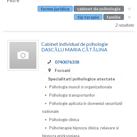
Filtre
Botosani
forme juridice
cabinet de psihologie
Evenimente
Braila
tip terapie
familie
Cabinet
2 rezultate
Brasov
Membri
Bucuresti
Cabinet individual de psihologie
DASCĂLU MARIA CĂTĂLINA
Buzau
0740076338
Calarasi
Focsani
Caras-Severin
Specialitati psihologice atestate
Psihologia muncii si organizationala
Cluj
Psihologia transporturilor
Constanta
Psihologie aplicata in domeniul securitatii
nationale
Covasna
Psihologie clinica
Dambovita
Psihoterapie hipnoza clinica, relaxare si
hipnoza ericksoniana