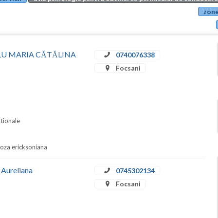
zone
SCĂLU MARIA CĂTĂLINA
0740076338
Focsani
ationale
pnoza ericksoniana
 Aureliana
0745302134
Focsani