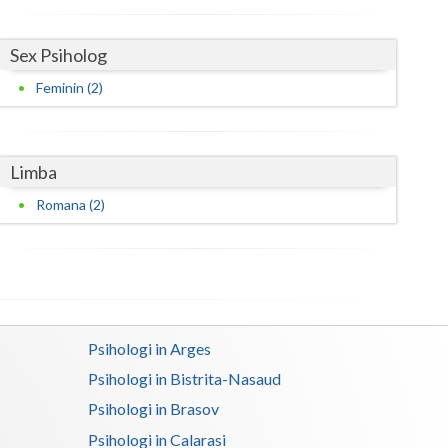
Satu-Mare
Sex Psiholog
Sibiu
Feminin (2)
Suceava
Teleorman
Limba
Timis
Romana (2)
Tulcea
Valcea
Vaslui
Psihologi in Arges
Vrancea
Psihologi in Bistrita-Nasaud
Psihologi in Brasov
Psihologi in Calarasi