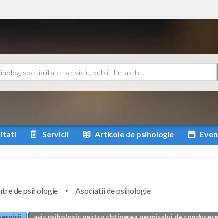
itati
Servicii
Articole
de psihologie
Even
tre de psihologie
Asociatii de psihologie
servicii
aviz psihologic pentru obtinerea permisului de conducere