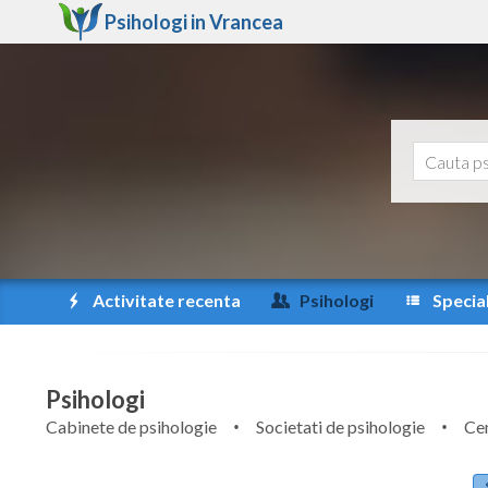
Psihologi in
Vrancea
Activitate recenta
Psihologi
Special
Psihologi
Cabinete de psihologie
Societati de psihologie
Cen