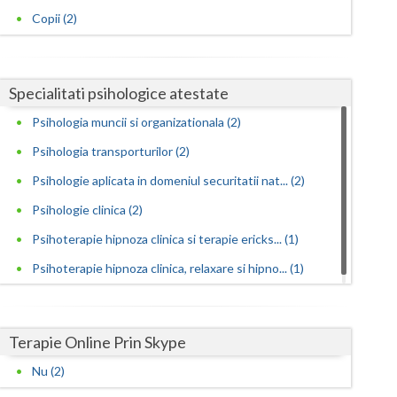
Harghita
Copii (2)
Hunedoara
Ialomita
Specialitati psihologice atestate
Iasi
Psihologia muncii si organizationala (2)
Ilfov
Psihologia transporturilor (2)
Maramures
Psihologie aplicata in domeniul securitatii nat... (2)
Psihologie clinica (2)
Mehedinti
Psihoterapie hipnoza clinica si terapie ericks... (1)
Mures
Psihoterapie hipnoza clinica, relaxare si hipno... (1)
Neamt
Olt
Terapie Online Prin Skype
Prahova
Nu (2)
Salaj