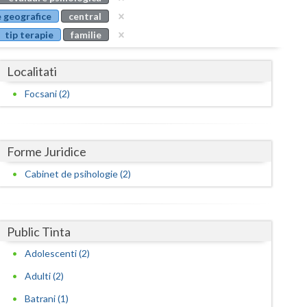
Buzau
 geografice
central
tip terapie
familie
Calarasi
Caras-Severin
Localitati
Cluj
Focsani (2)
Constanta
Covasna
Forme Juridice
Dambovita
Cabinet de psihologie (2)
Dolj
Galati
Public Tinta
Adolescenti (2)
Giurgiu
Adulti (2)
Gorj
Batrani (1)