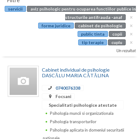
Filtre
Botosani
servicii
aviz psihologic pentru ocuparea functiilor publice in
Evenimente
Braila
structurile antifrauda -anaf
Cabinet
forme juridice
cabinet de psihologie
Brasov
public tinta
copii
Membri
Bucuresti
tip terapie
cuplu
Un rezultat
Buzau
Calarasi
Cabinet individual de psihologie
DASCĂLU MARIA CĂTĂLINA
Caras-Severin
0740076338
Cluj
Focsani
Constanta
Specialitati psihologice atestate
Psihologia muncii si organizationala
Covasna
Psihologia transporturilor
Dambovita
Psihologie aplicata in domeniul securitatii
nationale