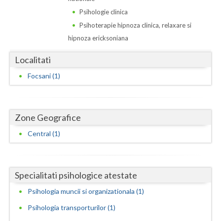
Dolj
Psihologie clinica
Galati
Psihoterapie hipnoza clinica, relaxare si
hipnoza ericksoniana
Giurgiu
Localitati
Gorj
Focsani (1)
Harghita
Hunedoara
Zone Geografice
Ialomita
Central (1)
Iasi
Ilfov
Specialitati psihologice atestate
Maramures
Psihologia muncii si organizationala (1)
Mehedinti
Psihologia transporturilor (1)
Mures