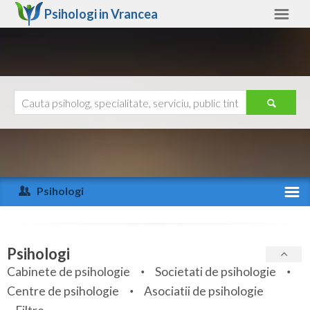
Psihologi in
Vrancea
Vrancea
Alte judete
Ajutor
Contact
Alba
Arad
Psihologi
Arges
Activitate recenta
Bacau
Specialitati
Psihologi
Bihor
Cabinete de psihologie
Societati de psihologie
Servicii
Centre de psihologie
Asociatii de psihologie
Bistrita-Nasaud
Articole