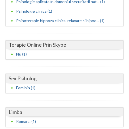
Psihologie aplicata in domeniul securitatii nat... (1)
Neamt
Psihologie clinica (1)
Psihoterapie hipnoza clinica, relaxare si hipno... (1)
Olt
Prahova
Terapie Online Prin Skype
Salaj
Nu (1)
Satu-Mare
Sibiu
Sex Psiholog
Suceava
Feminin (1)
Teleorman
Timis
Limba
Tulcea
Romana (1)
Valcea