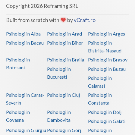
Copyright 2026 Reframing SRL
Built from scratch with
by
vCraft.ro
Psihologi in Alba
Psihologi in Arad
Psihologi in Arges
Psihologi in Bacau
Psihologi in Bihor
Psihologi in
Bistrita-Nasaud
Psihologi in
Psihologi in Braila
Psihologi in Brasov
Botosani
Psihologi in
Psihologi in Buzau
Bucuresti
Psihologi in
Calarasi
Psihologi in Caras-
Psihologi in Cluj
Psihologi in
Severin
Constanta
Psihologi in
Psihologi in
Psihologi in Dolj
Covasna
Dambovita
Psihologi in Galati
Psihologi in Giurgiu
Psihologi in Gorj
Psihologi in