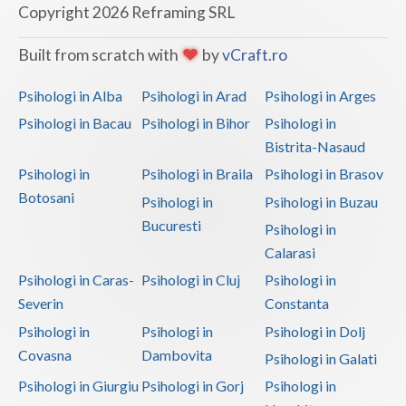
Copyright 2026 Reframing SRL
Built from scratch with
by
vCraft.ro
Psihologi in Alba
Psihologi in Arad
Psihologi in Arges
Psihologi in Bacau
Psihologi in Bihor
Psihologi in
Bistrita-Nasaud
Psihologi in
Psihologi in Braila
Psihologi in Brasov
Botosani
Psihologi in
Psihologi in Buzau
Bucuresti
Psihologi in
Calarasi
Psihologi in Caras-
Psihologi in Cluj
Psihologi in
Severin
Constanta
Psihologi in
Psihologi in
Psihologi in Dolj
Covasna
Dambovita
Psihologi in Galati
Psihologi in Giurgiu
Psihologi in Gorj
Psihologi in