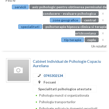
Filtre
Botosani
servicii
aviz psihologic pentru obtinerea permisului de
Evenimente
Braila
conducere - evaluare psihologica
Cabinet
zone geografice
central
Brasov
specialitati
psihoterapie hipnoza clinica si terapie
Membri
Bucuresti
ericksoniana
tip terapie
cuplu
Buzau
Un rezultat
Calarasi
Cabinet Individual de Psihologie Copaciu
Caras-Severin
Aureliana
Cluj
0745302134
Constanta
Focsani
Specialitati psihologice atestate
Covasna
Psihologia muncii si organizationala
Dambovita
Psihologia transporturilor
Psihologie aplicata in domeniul securitatii