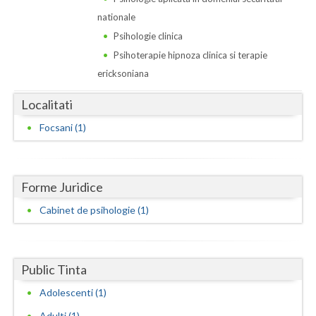
Dolj
nationale
Galati
Psihologie clinica
Psihoterapie hipnoza clinica si terapie
Giurgiu
ericksoniana
Gorj
Localitati
Harghita
Focsani (1)
Hunedoara
Ialomita
Forme Juridice
Iasi
Cabinet de psihologie (1)
Ilfov
Maramures
Public Tinta
Mehedinti
Adolescenti (1)
Mures
Adulti (1)