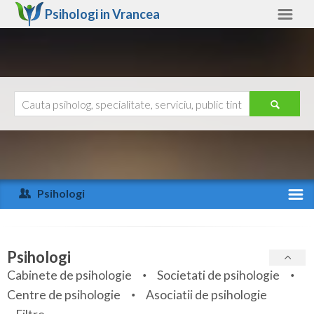
Psihologi in
Vrancea
Vrancea
Alte judete
Ajutor
Contact
Alba
Arad
Psihologi
Arges
Activitate recenta
Bacau
Specialitati
Psihologi
Bihor
Cabinete de psihologie
Societati de psihologie
Servicii
Centre de psihologie
Asociatii de psihologie
Bistrita-Nasaud
Articole