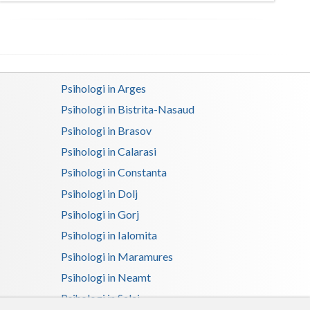
Satu-Mare
Sibiu
Suceava
Psihologi in Arges
Teleorman
Psihologi in Bistrita-Nasaud
Psihologi in Brasov
Timis
Psihologi in Calarasi
Tulcea
Psihologi in Constanta
Valcea
Psihologi in Dolj
Psihologi in Gorj
Vaslui
Psihologi in Ialomita
Vrancea
Psihologi in Maramures
Psihologi in Neamt
Psihologi in Salaj