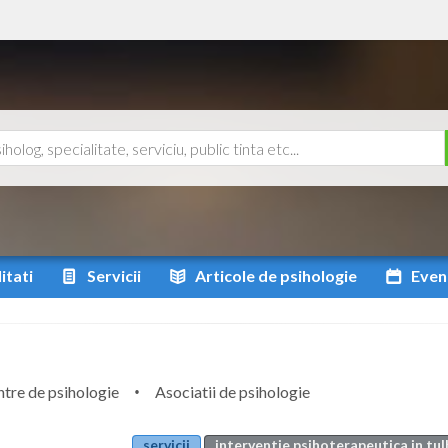
itati
Servicii
Articole
de psihologie
Even
tre de psihologie
Asociatii de psihologie
servicii
interventie psihoterapeutica in tu