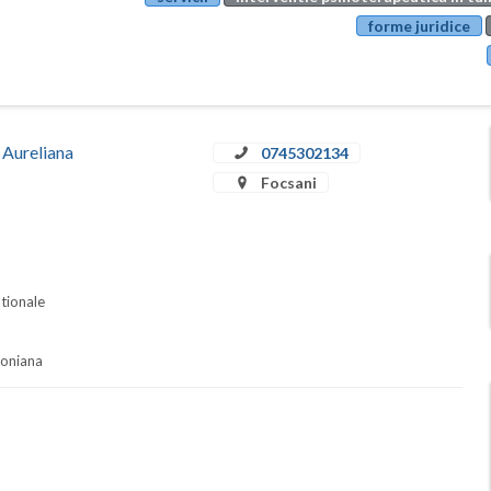
forme juridice
 Aureliana
0745302134
Focsani
ationale
soniana