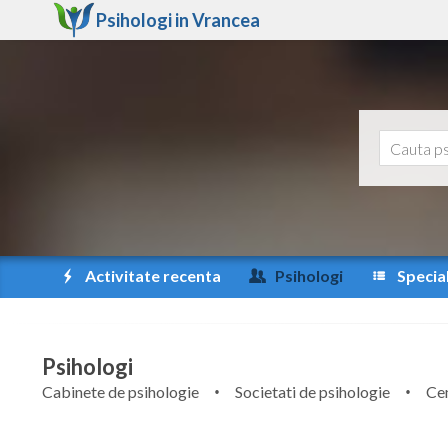
Psihologi in
Vrancea
Activitate recenta
Psihologi
Special
Psihologi
Cabinete de psihologie
Societati de psihologie
Cen