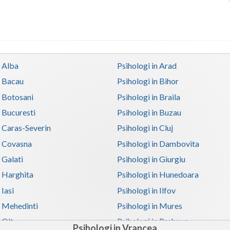
n Alba
Psihologi in Arad
n Bacau
Psihologi in Bihor
n Botosani
Psihologi in Braila
n Bucuresti
Psihologi in Buzau
n Caras-Severin
Psihologi in Cluj
n Covasna
Psihologi in Dambovita
 Galati
Psihologi in Giurgiu
n Harghita
Psihologi in Hunedoara
 Iasi
Psihologi in Ilfov
n Mehedinti
Psihologi in Mures
 Olt
Psihologi in Prahova
Psihologi in Vrancea