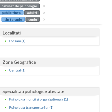
Buzau
cabinet de psihologie
public tinta
adulti
Calarasi
tip terapie
cuplu
Caras-Severin
Localitati
Cluj
Focsani (1)
Constanta
Covasna
Zone Geografice
Dambovita
Central (1)
Dolj
Galati
Specialitati psihologice atestate
Giurgiu
Psihologia muncii si organizationala (1)
Gorj
Psihologia transporturilor (1)