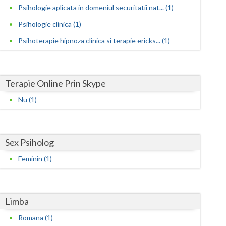
Harghita
Psihologie aplicata in domeniul securitatii nat... (1)
Hunedoara
Psihologie clinica (1)
Psihoterapie hipnoza clinica si terapie ericks... (1)
Ialomita
Iasi
Terapie Online Prin Skype
Ilfov
Nu (1)
Maramures
Mehedinti
Sex Psiholog
Mures
Feminin (1)
Neamt
Olt
Limba
Prahova
Romana (1)
Salaj