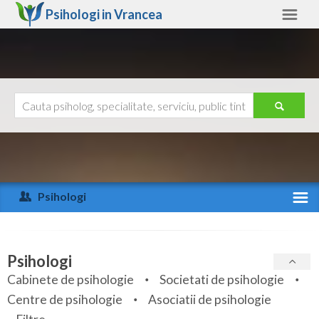
Psihologi in
Vrancea
Vrancea
Alte judete
Ajutor
Contact
Alba
Arad
Psihologi
Arges
Activitate recenta
Bacau
Specialitati
Psihologi
Bihor
Cabinete de psihologie
Societati de psihologie
Servicii
Centre de psihologie
Asociatii de psihologie
Bistrita-Nasaud
Articole