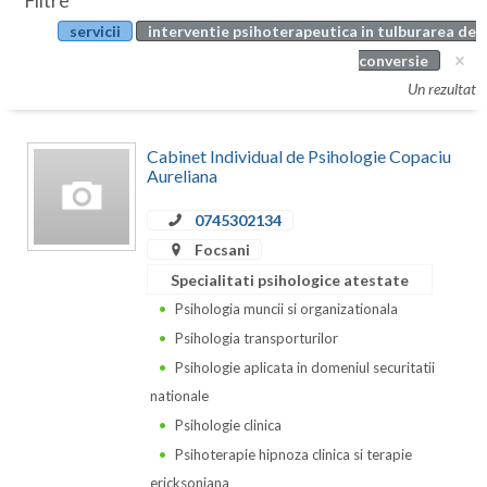
Filtre
Botosani
servicii
interventie psihoterapeutica in tulburarea de
Evenimente
Braila
conversie
Cabinet
Un rezultat
Brasov
Membri
Bucuresti
Cabinet Individual de Psihologie Copaciu
Aureliana
Buzau
0745302134
Calarasi
Focsani
Caras-Severin
Specialitati psihologice atestate
Psihologia muncii si organizationala
Cluj
Psihologia transporturilor
Constanta
Psihologie aplicata in domeniul securitatii
nationale
Covasna
Psihologie clinica
Dambovita
Psihoterapie hipnoza clinica si terapie
ericksoniana