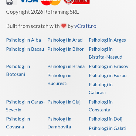
Copyright 2026 Reframing SRL
Built from scratch with
by
vCraft.ro
Psihologi in Alba
Psihologi in Arad
Psihologi in Arges
Psihologi in Bacau
Psihologi in Bihor
Psihologi in
Bistrita-Nasaud
Psihologi in
Psihologi in Braila
Psihologi in Brasov
Botosani
Psihologi in
Psihologi in Buzau
Bucuresti
Psihologi in
Calarasi
Psihologi in Caras-
Psihologi in Cluj
Psihologi in
Severin
Constanta
Psihologi in
Psihologi in
Psihologi in Dolj
Covasna
Dambovita
Psihologi in Galati