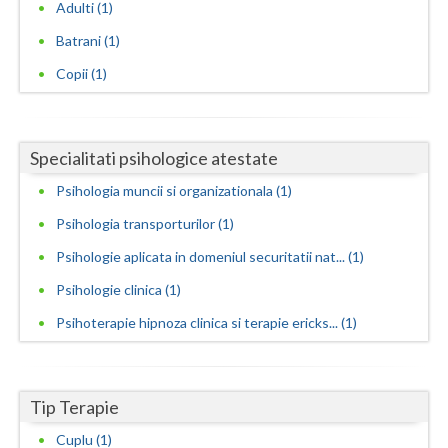
Adulti (1)
Neamt
Batrani (1)
Copii (1)
Olt
Prahova
Salaj
Specialitati psihologice atestate
Psihologia muncii si organizationala (1)
Satu-Mare
Psihologia transporturilor (1)
Sibiu
Psihologie aplicata in domeniul securitatii nat... (1)
Suceava
Psihologie clinica (1)
Teleorman
Psihoterapie hipnoza clinica si terapie ericks... (1)
Timis
Tulcea
Tip Terapie
Valcea
Cuplu (1)