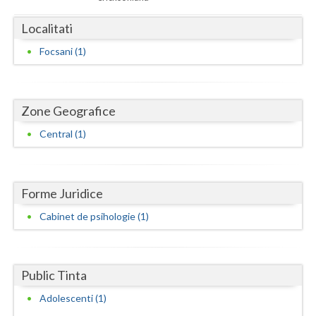
Dolj
Localitati
Galati
Focsani (1)
Giurgiu
Gorj
Zone Geografice
Harghita
Central (1)
Hunedoara
Ialomita
Forme Juridice
Iasi
Cabinet de psihologie (1)
Ilfov
Maramures
Public Tinta
Mehedinti
Adolescenti (1)
Mures