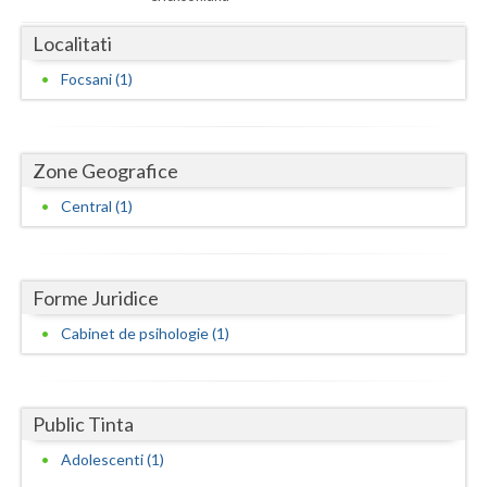
Dolj
Localitati
Galati
Focsani (1)
Giurgiu
Gorj
Zone Geografice
Harghita
Central (1)
Hunedoara
Ialomita
Forme Juridice
Iasi
Cabinet de psihologie (1)
Ilfov
Maramures
Public Tinta
Mehedinti
Adolescenti (1)
Mures