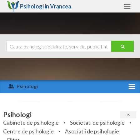
Psihologi in
Vrancea
Vrancea
Alte judete
Ajutor
Contact
Alba
Arad
Psihologi
Arges
Activitate recenta
Bacau
Specialitati
Psihologi
Bihor
Cabinete de psihologie
Societati de psihologie
Servicii
Centre de psihologie
Asociatii de psihologie
Bistrita-Nasaud
Articole