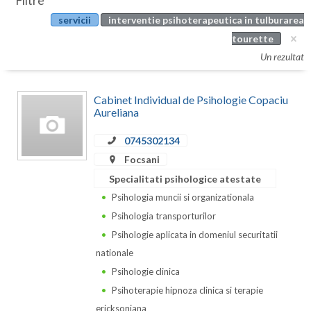
Filtre
Botosani
servicii
interventie psihoterapeutica in tulburarea
Evenimente
Braila
tourette
Cabinet
Un rezultat
Brasov
Membri
Bucuresti
Cabinet Individual de Psihologie Copaciu
Aureliana
Buzau
0745302134
Calarasi
Focsani
Caras-Severin
Specialitati psihologice atestate
Psihologia muncii si organizationala
Cluj
Psihologia transporturilor
Constanta
Psihologie aplicata in domeniul securitatii
nationale
Covasna
Psihologie clinica
Dambovita
Psihoterapie hipnoza clinica si terapie
ericksoniana