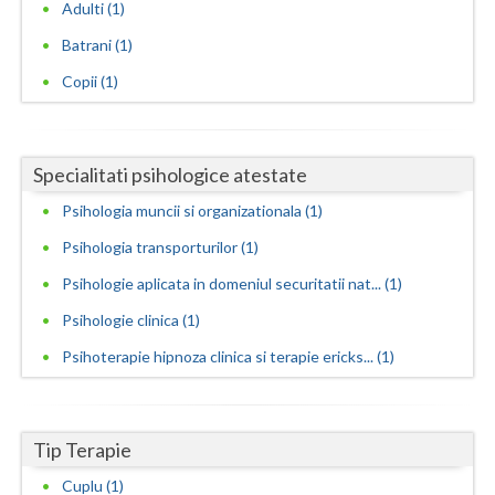
Adulti (1)
Neamt
Batrani (1)
Copii (1)
Olt
Prahova
Salaj
Specialitati psihologice atestate
Psihologia muncii si organizationala (1)
Satu-Mare
Psihologia transporturilor (1)
Sibiu
Psihologie aplicata in domeniul securitatii nat... (1)
Suceava
Psihologie clinica (1)
Teleorman
Psihoterapie hipnoza clinica si terapie ericks... (1)
Timis
Tulcea
Tip Terapie
Valcea
Cuplu (1)