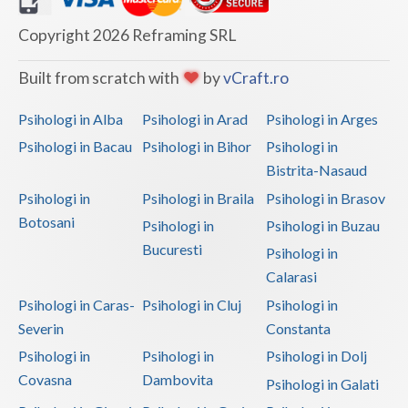
Copyright 2026 Reframing SRL
Built from scratch with
by
vCraft.ro
Psihologi in Alba
Psihologi in Arad
Psihologi in Arges
Psihologi in Bacau
Psihologi in Bihor
Psihologi in
Bistrita-Nasaud
Psihologi in
Psihologi in Braila
Psihologi in Brasov
Botosani
Psihologi in
Psihologi in Buzau
Bucuresti
Psihologi in
Calarasi
Psihologi in Caras-
Psihologi in Cluj
Psihologi in
Severin
Constanta
Psihologi in
Psihologi in
Psihologi in Dolj
Covasna
Dambovita
Psihologi in Galati