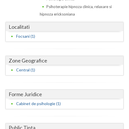
Dolj
Psihoterapie hipnoza clinica, relaxare si
Galati
hipnoza ericksoniana
Giurgiu
Localitati
Gorj
Focsani (1)
Harghita
Hunedoara
Zone Geografice
Central (1)
Ialomita
Iasi
Ilfov
Forme Juridice
Cabinet de psihologie (1)
Maramures
Mehedinti
Public Tinta
Mures