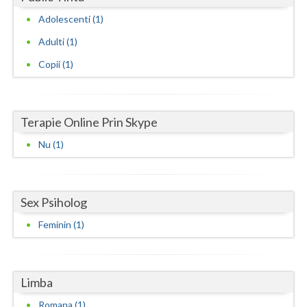
Adolescenti (1)
Neamt
Adulti (1)
Olt
Copii (1)
Prahova
Salaj
Terapie Online Prin Skype
Satu-Mare
Nu (1)
Sibiu
Suceava
Sex Psiholog
Teleorman
Feminin (1)
Timis
Tulcea
Limba
Valcea
Romana (1)