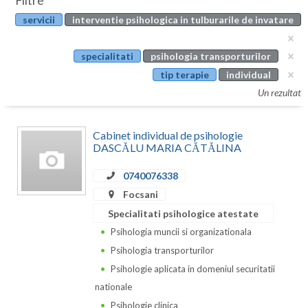
Filtre
Botosani
servicii
interventie psihologica in tulburarile de invatare
Evenimente
Braila
Cabinet
specialitati
psihologia transporturilor
Brasov
tip terapie
individual
Membri
Bucuresti
Un rezultat
Buzau
Cabinet individual de psihologie
Calarasi
DASCĂLU MARIA CĂTĂLINA
Caras-Severin
0740076338
Focsani
Cluj
Specialitati psihologice atestate
Constanta
Psihologia muncii si organizationala
Psihologia transporturilor
Covasna
Psihologie aplicata in domeniul securitatii
Dambovita
nationale
Psihologie clinica