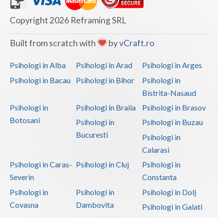
Copyright 2026 Reframing SRL
Built from scratch with
by
vCraft.ro
Psihologi in Alba
Psihologi in Arad
Psihologi in Arges
Psihologi in Bacau
Psihologi in Bihor
Psihologi in
Bistrita-Nasaud
Psihologi in
Psihologi in Braila
Psihologi in Brasov
Botosani
Psihologi in
Psihologi in Buzau
Bucuresti
Psihologi in
Calarasi
Psihologi in Caras-
Psihologi in Cluj
Psihologi in
Severin
Constanta
Psihologi in
Psihologi in
Psihologi in Dolj
Covasna
Dambovita
Psihologi in Galati