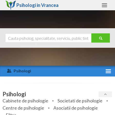
Psihologi in
Vrancea
Vrancea
Alte judete
Ajutor
Contact
Alba
Arad
Psihologi
Arges
Activitate recenta
Bacau
Specialitati
Psihologi
Bihor
Cabinete de psihologie
Societati de psihologie
Servicii
Centre de psihologie
Asociatii de psihologie
Bistrita-Nasaud
Articole