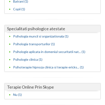
Batrani (1)
Neamt
Copii (1)
Olt
Prahova
Specialitati psihologice atestate
Psihologia muncii si organizationala (1)
Salaj
Psihologia transporturilor (1)
Satu-Mare
Psihologie aplicata in domeniul securitatii nat... (1)
Sibiu
Psihologie clinica (1)
Suceava
Psihoterapie hipnoza clinica si terapie ericks... (1)
Teleorman
Timis
Terapie Online Prin Skype
Tulcea
Nu (1)
Valcea