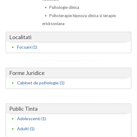
Dolj
Psihologie clinica
Galati
Psihoterapie hipnoza clinica si terapie
ericksoniana
Giurgiu
Localitati
Gorj
Focsani (1)
Harghita
Hunedoara
Forme Juridice
Ialomita
Cabinet de psihologie (1)
Iasi
Ilfov
Public Tinta
Maramures
Adolescenti (1)
Mehedinti
Adulti (1)
Mures