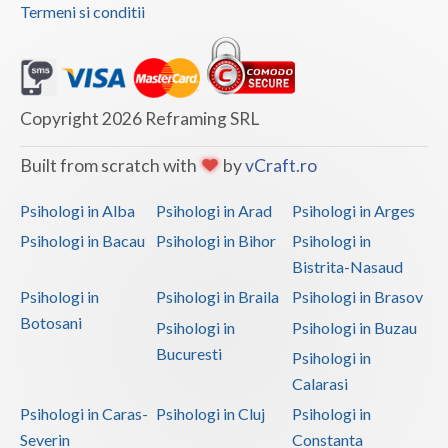
Termeni si conditii
Copyright 2026 Reframing SRL
Built from scratch with
by
vCraft.ro
Psihologi in Alba
Psihologi in Arad
Psihologi in Arges
Psihologi in Bacau
Psihologi in Bihor
Psihologi in
Bistrita-Nasaud
Psihologi in
Psihologi in Braila
Psihologi in Brasov
Botosani
Psihologi in
Psihologi in Buzau
Bucuresti
Psihologi in
Calarasi
Psihologi in Caras-
Psihologi in Cluj
Psihologi in
Severin
Constanta