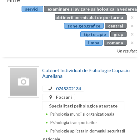
Filtre
Botosani
servicii
examinare si avizare psihologica in vederea
Evenimente
Braila
obtinerii permisului de portarma
Cabinet
zone geografice
central
Brasov
tip terapie
grup
Membri
Bucuresti
limba
romana
Un rezultat
Buzau
Calarasi
Cabinet Individual de Psihologie Copaciu
Aureliana
Caras-Severin
0745302134
Cluj
Focsani
Constanta
Specialitati psihologice atestate
Psihologia muncii si organizationala
Covasna
Psihologia transporturilor
Dambovita
Psihologie aplicata in domeniul securitatii
nationale