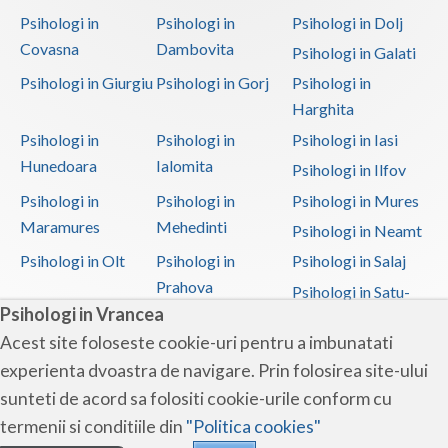
Psihologi in
Psihologi in
Psihologi in Dolj
Covasna
Dambovita
Psihologi in Galati
Psihologi in Giurgiu
Psihologi in Gorj
Psihologi in
Harghita
Psihologi in
Psihologi in
Psihologi in Iasi
Hunedoara
Ialomita
Psihologi in Ilfov
Psihologi in
Psihologi in
Psihologi in Mures
Maramures
Mehedinti
Psihologi in Neamt
Psihologi in Olt
Psihologi in
Psihologi in Salaj
Prahova
Psihologi in Satu-
Psihologi in Vrancea
Mare
Acest site foloseste cookie-uri pentru a imbunatati
Psihologi in Sibiu
Psihologi in
Psihologi in
experienta dvoastra de navigare. Prin folosirea site-ului
Suceava
Teleorman
sunteti de acord sa folositi cookie-urile conform cu
Psihologi in Timis
Psihologi in Tulcea
Psihologi in Valcea
termenii si conditiile din
"Politica cookies"
Psihologi in Vaslui
Psihologi in