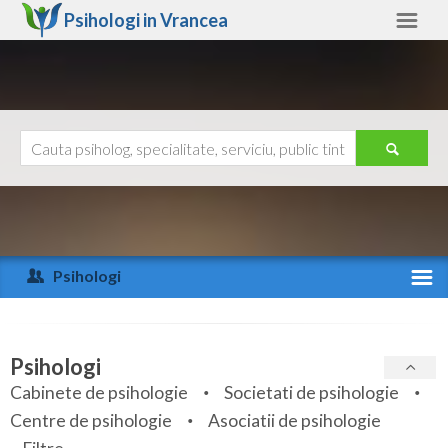
Psihologi in
Vrancea
Vrancea
Alte judete
Ajutor
Contact
Alba
Arad
Psihologi
Arges
Activitate recenta
Bacau
Specialitati
Psihologi
Bihor
Cabinete de psihologie
Societati de psihologie
Servicii
Centre de psihologie
Asociatii de psihologie
Bistrita-Nasaud
Articole