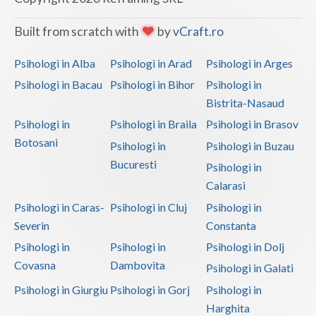
Built from scratch with
by
vCraft.ro
Psihologi in Alba
Psihologi in Arad
Psihologi in Arges
Psihologi in Bacau
Psihologi in Bihor
Psihologi in
Bistrita-Nasaud
Psihologi in
Psihologi in Braila
Psihologi in Brasov
Botosani
Psihologi in
Psihologi in Buzau
Bucuresti
Psihologi in
Calarasi
Psihologi in Caras-
Psihologi in Cluj
Psihologi in
Severin
Constanta
Psihologi in
Psihologi in
Psihologi in Dolj
Covasna
Dambovita
Psihologi in Galati
Psihologi in Giurgiu
Psihologi in Gorj
Psihologi in
Harghita