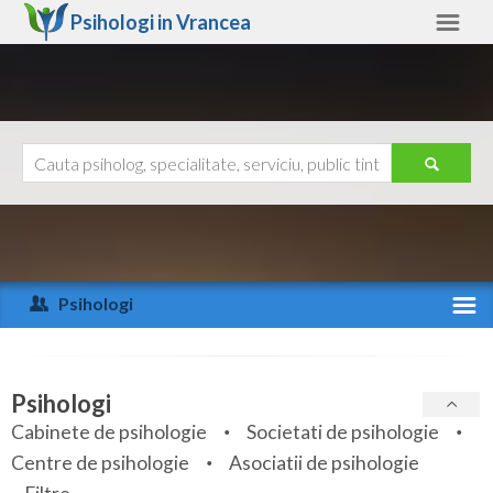
Psihologi in
Vrancea
Vrancea
Alte judete
Ajutor
Contact
Alba
Arad
Psihologi
Arges
Activitate recenta
Bacau
Specialitati
Psihologi
Bihor
Cabinete de psihologie
Societati de psihologie
Servicii
Centre de psihologie
Asociatii de psihologie
Bistrita-Nasaud
Articole