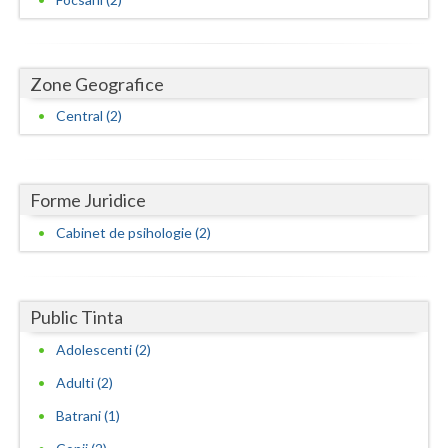
Neamt
Olt
Zone Geografice
Prahova
Central (2)
Salaj
Satu-Mare
Forme Juridice
Cabinet de psihologie (2)
Sibiu
Suceava
Public Tinta
Teleorman
Adolescenti (2)
Timis
Adulti (2)
Tulcea
Batrani (1)
Valcea