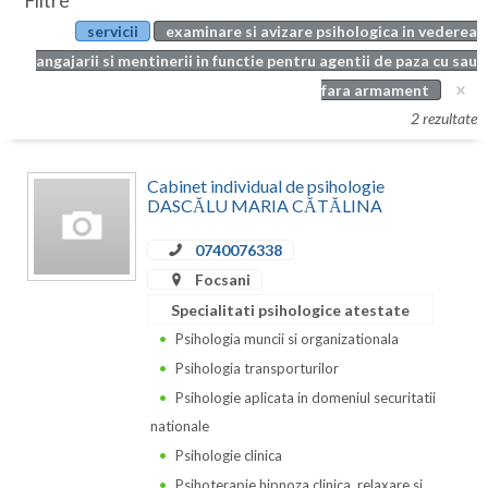
Filtre
Botosani
servicii
examinare si avizare psihologica in vederea
Evenimente
Braila
angajarii si mentinerii in functie pentru agentii de paza cu sau
Cabinet
fara armament
Brasov
2 rezultate
Membri
Bucuresti
Cabinet individual de psihologie
Buzau
DASCĂLU MARIA CĂTĂLINA
Calarasi
0740076338
Caras-Severin
Focsani
Specialitati psihologice atestate
Cluj
Psihologia muncii si organizationala
Constanta
Psihologia transporturilor
Psihologie aplicata in domeniul securitatii
Covasna
nationale
Dambovita
Psihologie clinica
Psihoterapie hipnoza clinica, relaxare si