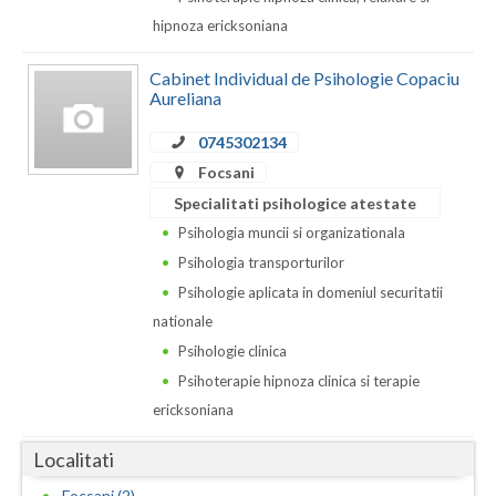
Dolj
hipnoza ericksoniana
Galati
Cabinet Individual de Psihologie Copaciu
Giurgiu
Aureliana
Gorj
0745302134
Focsani
Harghita
Specialitati psihologice atestate
Hunedoara
Psihologia muncii si organizationala
Psihologia transporturilor
Ialomita
Psihologie aplicata in domeniul securitatii
Iasi
nationale
Psihologie clinica
Ilfov
Psihoterapie hipnoza clinica si terapie
Maramures
ericksoniana
Mehedinti
Localitati
Mures
Focsani (2)