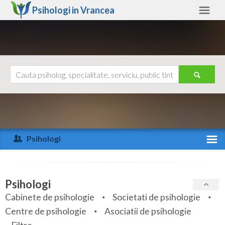
Psihologi in
Vrancea
Vrancea
Alte judete
Ajutor
Contact
Alba
Arad
Psihologi
Arges
Activitate recenta
Bacau
Specialitati
Psihologi
Bihor
Cabinete de psihologie
Societati de psihologie
Servicii
Centre de psihologie
Asociatii de psihologie
Bistrita-Nasaud
Articole