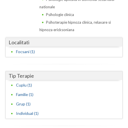
Dolj
nationale
Galati
Psihologie clinica
Psihoterapie hipnoza clinica, relaxare si
Giurgiu
hipnoza ericksoniana
Gorj
Localitati
Harghita
Focsani (1)
Hunedoara
Ialomita
Tip Terapie
Iasi
Cuplu (1)
Ilfov
Familie (1)
Grup (1)
Maramures
Individual (1)
Mehedinti
Mures