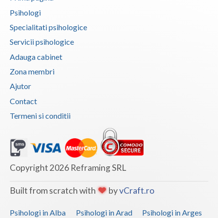
Psihologi
Vaslui
Specialitati psihologice
Vrancea
Servicii psihologice
Adauga cabinet
Zona membri
Ajutor
Contact
Termeni si conditii
Copyright 2026 Reframing SRL
Built from scratch with
by
vCraft.ro
Psihologi in Alba
Psihologi in Arad
Psihologi in Arges