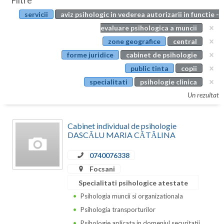
Filtre
Botosani
servicii
aviz psihologic in vederea autorizarii in functie -
Evenimente
Braila
evaluare psihologica a muncii
Cabinet
zone geografice
central
Brasov
forme juridice
cabinet de psihologie
Membri
Bucuresti
public tinta
copii
specialitati
psihologie clinica
Buzau
Un rezultat
Calarasi
Cabinet individual de psihologie
Caras-Severin
DASCĂLU MARIA CĂTĂLINA
Cluj
0740076338
Constanta
Focsani
Specialitati psihologice atestate
Covasna
Psihologia muncii si organizationala
Dambovita
Psihologia transporturilor
Psihologie aplicata in domeniul securitatii