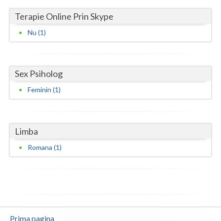
Terapie Online Prin Skype
Neamt
Nu (1)
Olt
Prahova
Sex Psiholog
Salaj
Feminin (1)
Satu-Mare
Sibiu
Limba
Suceava
Romana (1)
Teleorman
Timis
Tulcea
Valcea
Prima pagina