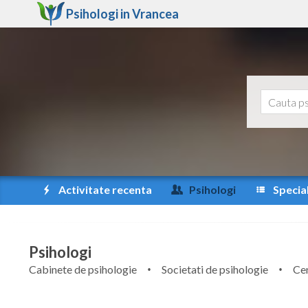
Psihologi in
Vrancea
Activitate recenta
Psihologi
Special
Psihologi
Cabinete de psihologie
Societati de psihologie
Cen