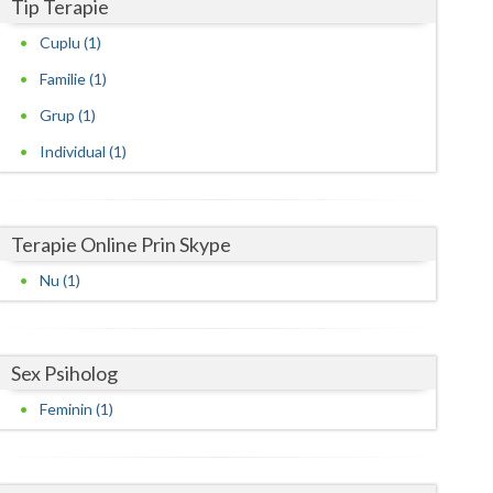
Harghita
Tip Terapie
Cuplu (1)
Hunedoara
Familie (1)
Ialomita
Grup (1)
Iasi
Individual (1)
Ilfov
Maramures
Terapie Online Prin Skype
Mehedinti
Nu (1)
Mures
Neamt
Sex Psiholog
Olt
Feminin (1)
Prahova
Salaj