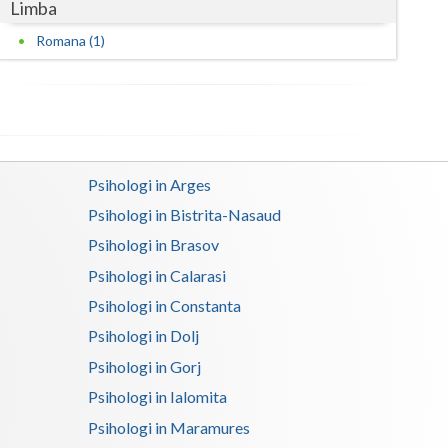
Limba
Satu-Mare
Romana (1)
Sibiu
Suceava
Teleorman
Psihologi in Arges
Timis
Psihologi in Bistrita-Nasaud
Tulcea
Psihologi in Brasov
Psihologi in Calarasi
Valcea
Psihologi in Constanta
Vaslui
Psihologi in Dolj
Vrancea
Psihologi in Gorj
Psihologi in Ialomita
Psihologi in Maramures