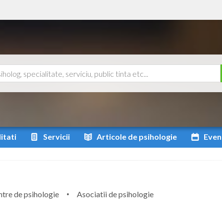
itati
Servicii
Articole
de psihologie
Even
tre de psihologie
Asociatii de psihologie