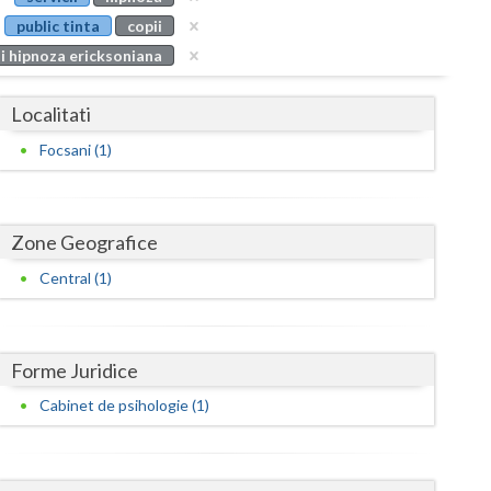
Buzau
public tinta
copii
si hipnoza ericksoniana
Calarasi
Caras-Severin
Localitati
Cluj
Focsani (1)
Constanta
Covasna
Zone Geografice
Dambovita
Central (1)
Dolj
Galati
Forme Juridice
Cabinet de psihologie (1)
Giurgiu
Gorj