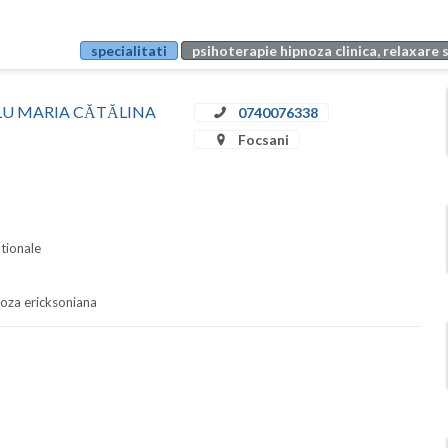
specialitati
psihoterapie hipnoza clinica, relaxare 
SCĂLU MARIA CĂTĂLINA
0740076338
Focsani
ationale
pnoza ericksoniana