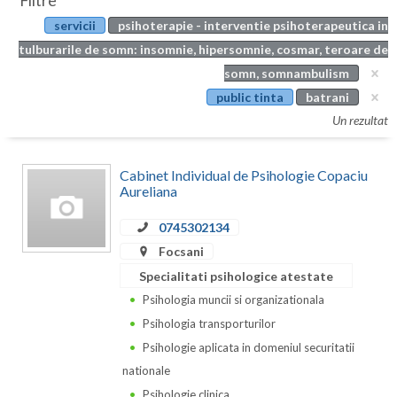
Filtre
Botosani
servicii
psihoterapie - interventie psihoterapeutica in
Evenimente
Braila
tulburarile de somn: insomnie, hipersomnie, cosmar, teroare de
Cabinet
somn, somnambulism
Brasov
public tinta
batrani
Membri
Bucuresti
Un rezultat
Buzau
Cabinet Individual de Psihologie Copaciu
Calarasi
Aureliana
Caras-Severin
0745302134
Focsani
Cluj
Specialitati psihologice atestate
Constanta
Psihologia muncii si organizationala
Psihologia transporturilor
Covasna
Psihologie aplicata in domeniul securitatii
Dambovita
nationale
Psihologie clinica