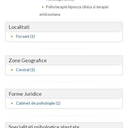
Dolj
Psihoterapie hipnoza clinica si terapie
Galati
ericksoniana
Giurgiu
Localitati
Gorj
Focsani (1)
Harghita
Hunedoara
Zone Geografice
Central (1)
Ialomita
Iasi
Ilfov
Forme Juridice
Cabinet de psihologie (1)
Maramures
Mehedinti
Specialitati psihologice atestate
Mures