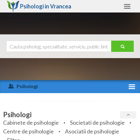
Psihologi in
Vrancea
Vrancea
Alte judete
Ajutor
Contact
Alba
Arad
Psihologi
Arges
Activitate recenta
Bacau
Specialitati
Psihologi
Bihor
Cabinete de psihologie
Societati de psihologie
Servicii
Centre de psihologie
Asociatii de psihologie
Bistrita-Nasaud
Articole