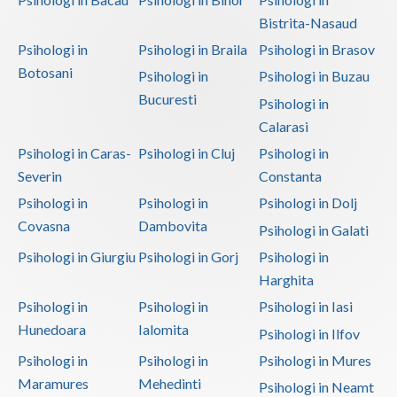
Bistrita-Nasaud
Psihologi in
Psihologi in Braila
Psihologi in Brasov
Botosani
Psihologi in
Psihologi in Buzau
Bucuresti
Psihologi in
Calarasi
Psihologi in Caras-
Psihologi in Cluj
Psihologi in
Severin
Constanta
Psihologi in
Psihologi in
Psihologi in Dolj
Covasna
Dambovita
Psihologi in Galati
Psihologi in Giurgiu
Psihologi in Gorj
Psihologi in
Harghita
Psihologi in
Psihologi in
Psihologi in Iasi
Hunedoara
Ialomita
Psihologi in Ilfov
Psihologi in
Psihologi in
Psihologi in Mures
Maramures
Mehedinti
Psihologi in Neamt