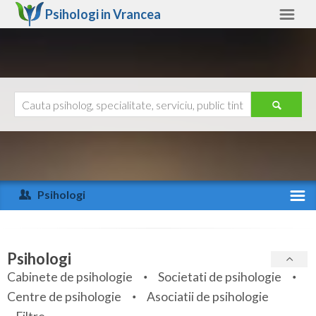
Psihologi in
Vrancea
Vrancea
Alte judete
Ajutor
Contact
Alba
Arad
Psihologi
Arges
Activitate recenta
Bacau
Specialitati
Psihologi
Bihor
Cabinete de psihologie
Societati de psihologie
Servicii
Centre de psihologie
Asociatii de psihologie
Bistrita-Nasaud
Articole