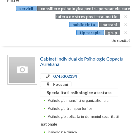
Filtre
Botosani
servicii
consiliere psihologica pentru persoanele care
Evenimente
Braila
sufera de stres post-traumatic
Cabinet
public tinta
batrani
Brasov
tip terapie
grup
Membri
Bucuresti
Un rezultat
Buzau
Cabinet Individual de Psihologie Copaciu
Calarasi
Aureliana
Caras-Severin
0745302134
Focsani
Cluj
Specialitati psihologice atestate
Constanta
Psihologia muncii si organizationala
Psihologia transporturilor
Covasna
Psihologie aplicata in domeniul securitatii
Dambovita
nationale
Psihologie clinica