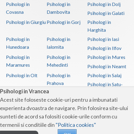
Psihologi in
Psihologi in
Psihologi in Dolj
Covasna
Dambovita
Psihologi in Galati
Psihologi in Giurgiu
Psihologi in Gorj
Psihologi in
Harghita
Psihologi in
Psihologi in
Psihologi in Iasi
Hunedoara
Ialomita
Psihologi in Ilfov
Psihologi in
Psihologi in
Psihologi in Mures
Maramures
Mehedinti
Psihologi in Neamt
Psihologi in Olt
Psihologi in
Psihologi in Salaj
Prahova
Psihologi in Satu-
Psihologi in Vrancea
Mare
Acest site foloseste cookie-uri pentru a imbunatati
Psihologi in Sibiu
Psihologi in
Psihologi in
experienta dvoastra de navigare. Prin folosirea site-ului
Suceava
Teleorman
sunteti de acord sa folositi cookie-urile conform cu
Psihologi in Timis
Psihologi in Tulcea
Psihologi in Valcea
termenii si conditiile din
"Politica cookies"
Psihologi in Vaslui
Psihologi in