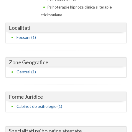
Dolj
Psihoterapie hipnoza clinica si terapie
Galati
ericksoniana
Giurgiu
Localitati
Gorj
Focsani (1)
Harghita
Hunedoara
Zone Geografice
Central (1)
Ialomita
Iasi
Ilfov
Forme Juridice
Cabinet de psihologie (1)
Maramures
Mehedinti
Specialitati psihologice atestate
Mures