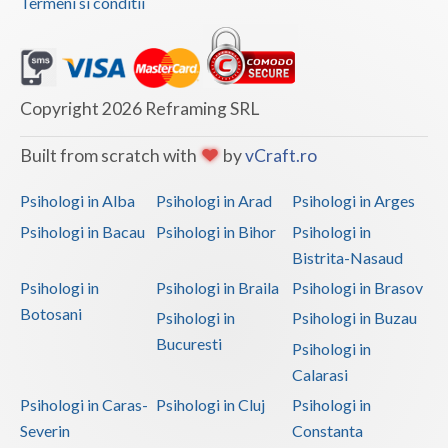
Termeni si conditii
Copyright 2026 Reframing SRL
Built from scratch with
by
vCraft.ro
Psihologi in Alba
Psihologi in Arad
Psihologi in Arges
Psihologi in Bacau
Psihologi in Bihor
Psihologi in
Bistrita-Nasaud
Psihologi in
Psihologi in Braila
Psihologi in Brasov
Botosani
Psihologi in
Psihologi in Buzau
Bucuresti
Psihologi in
Calarasi
Psihologi in Caras-
Psihologi in Cluj
Psihologi in
Severin
Constanta