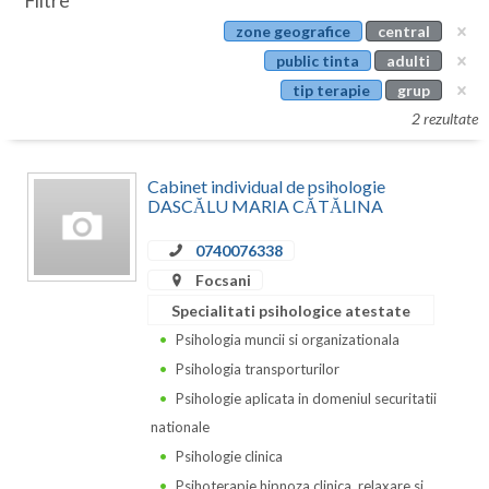
Filtre
Botosani
zone geografice
central
Evenimente
Braila
public tinta
adulti
Cabinet
tip terapie
grup
Brasov
2 rezultate
Membri
Bucuresti
Cabinet individual de psihologie
Buzau
DASCĂLU MARIA CĂTĂLINA
Calarasi
0740076338
Caras-Severin
Focsani
Specialitati psihologice atestate
Cluj
Psihologia muncii si organizationala
Constanta
Psihologia transporturilor
Psihologie aplicata in domeniul securitatii
Covasna
nationale
Dambovita
Psihologie clinica
Psihoterapie hipnoza clinica, relaxare si