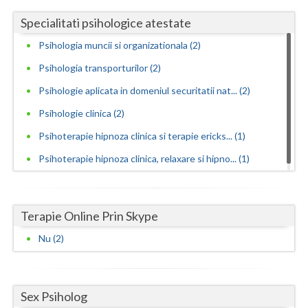
Aviz psihologic solicitat de instanta - evaluar... (2)
Vaslui
Specialitati psihologice atestate
Avize psihologice necesare la angajare si menti... (2)
Psihologia muncii si organizationala (2)
Vrancea
Consiliere in cariera si orientare vocationala (1)
Psihologia transporturilor (2)
Consiliere psihologica (1)
Psihologie aplicata in domeniul securitatii nat... (2)
Consiliere psihologica in vederea integrarii so... (2)
Psihologie clinica (2)
Consiliere psihologica in vederea reconversiei ... (2)
Psihoterapie hipnoza clinica si terapie ericks... (1)
Consiliere psihologica pentru dezvoltare personala
Psihoterapie hipnoza clinica, relaxare si hipno... (1)
(1)
Consiliere psihologica pentru persoane dependen...
(2)
Terapie Online Prin Skype
Consiliere psihologica pentru persoanele care s... (2)
Nu (2)
Consiliere psihologica privind orientarea in ca... (2)
Consiliere psihologica scolara (1)
Consiliere psihologica vocationala (1)
Sex Psiholog