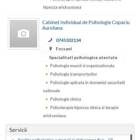
Dolj
hipnoza ericksoniana
Galati
Cabinet Individual de Psihologie Copaciu
Giurgiu
Aureliana
Gorj
0745302134
Focsani
Harghita
Specialitati psihologice atestate
Hunedoara
Psihologia muncii si organizationala
Psihologia transporturilor
Ialomita
Psihologie aplicata in domeniul securitatii
Iasi
nationale
Psihologie clinica
Ilfov
Psihoterapie hipnoza clinica si terapie
Maramures
ericksoniana
Mehedinti
Servicii
Mures
Analiza psihologica a muncii si elaborarea fise... (2)