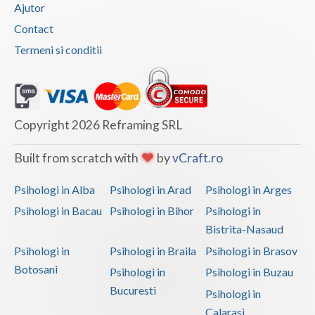
Ajutor
Examinare si avizare psihologica in vederea ang... (2)
Contact
Examinare si avizare psihologica in vederea cal... (2)
Termeni si conditii
Examinare si avizare psihologica in vederea ins... (2)
Examinare si avizare psihologica in vederea obt... (2)
Examinare si avizare psihologica in vederea obt... (1)
Copyright 2026 Reframing SRL
Examinare si avizare psihologica in vederea obt... (2)
Examinare si avizare psihologica la angajare sa... (2)
Built from scratch with
by
vCraft.ro
Examinari psihologice in vederea evaluarii depr... (2)
Psihologi in Alba
Psihologi in Arad
Psihologi in Arges
Examinari psihologice in vederea evaluarii star... (2)
Psihologi in Bacau
Psihologi in Bihor
Psihologi in
Examinari psihologice in vederea obtinerii cert... (2)
Bistrita-Nasaud
Examinari psihologice in vederea obtinerii pens... (1)
Psihologi in
Psihologi in Braila
Psihologi in Brasov
Botosani
Examinari psihologice in vederea prelungirii co... (1)
Psihologi in
Psihologi in Buzau
Bucuresti
Psihologi in
Hipnoza (2)
Calarasi