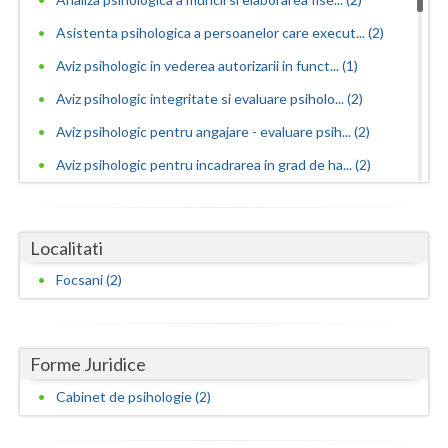
Asistenta psihologica a persoanelor care execut... (2)
Neamt
Aviz psihologic in vederea autorizarii in funct... (1)
Olt
Aviz psihologic integritate si evaluare psiholo... (2)
Prahova
Aviz psihologic pentru angajare - evaluare psih... (2)
Salaj
Aviz psihologic pentru incadrarea in grad de ha... (2)
Satu-Mare
Aviz psihologic pentru liceu - evaluare psiholo... (1)
Aviz psihologic pentru mentinerea in functie - ... (2)
Sibiu
Localitati
Aviz psihologic pentru obtinere permis portarma... (2)
Suceava
Focsani (2)
Aviz psihologic pentru obtinerea permisului de ... (2)
Teleorman
Aviz psihologic pentru ocuparea functiilor publ... (1)
Timis
Forme Juridice
Aviz psihologic pentru ocuparea postului de ins... (2)
Aviz psihologic pentru scoala - evaluare psihol... (2)
Tulcea
Cabinet de psihologie (2)
Aviz psihologic si evaluare clinica la cerere c... (2)
Valcea