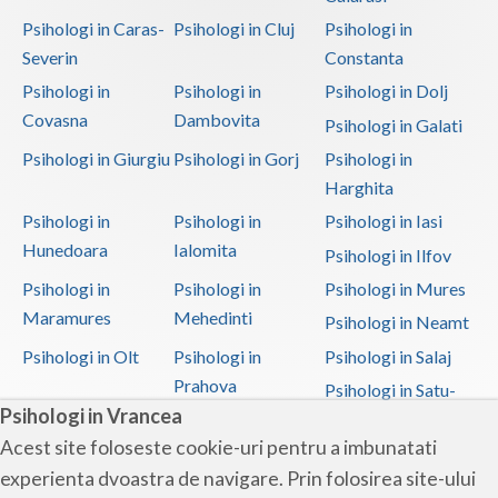
Interventie psihologica in tulburarile de invatare (1)
Psihologi in Caras-
Psihologi in Cluj
Psihologi in
Interventie psihologica online (1)
Severin
Constanta
Interventie psihoterapeutica in kleptomanie (1)
Psihologi in
Psihologi in
Psihologi in Dolj
Interventie psihoterapeutica in mutismul selectiv (1)
Covasna
Dambovita
Psihologi in Galati
Interventie psihoterapeutica in piromanie (1)
Psihologi in Giurgiu
Psihologi in Gorj
Psihologi in
Interventie psihoterapeutica in probleme de cuplu
Harghita
(2)
Psihologi in
Psihologi in
Psihologi in Iasi
Hunedoara
Ialomita
Interventie psihoterapeutica in teama de spatii... (2)
Psihologi in Ilfov
Interventie psihoterapeutica in ticuri (1)
Psihologi in
Psihologi in
Psihologi in Mures
Maramures
Mehedinti
Psihologi in Neamt
Interventie psihoterapeutica in trichotilomanie (1)
Psihologi in Olt
Psihologi in
Psihologi in Salaj
Interventie psihoterapeutica in tulburarea ADHD...
Prahova
Psihologi in Satu-
(1)
Psihologi in Vrancea
Mare
Interventie psihoterapeutica in tulburarea Aspe... (1)
Acest site foloseste cookie-uri pentru a imbunatati
Psihologi in Sibiu
Psihologi in
Psihologi in
Interventie psihoterapeutica in tulburarea Rett (1)
experienta dvoastra de navigare. Prin folosirea site-ului
Suceava
Teleorman