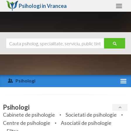
Psihologi in
Vrancea
Vrancea
Alte judete
Ajutor
Contact
Alba
Arad
Psihologi
Arges
Activitate recenta
Bacau
Specialitati
Psihologi
Bihor
Cabinete de psihologie
Societati de psihologie
Servicii
Centre de psihologie
Asociatii de psihologie
Bistrita-Nasaud
Articole