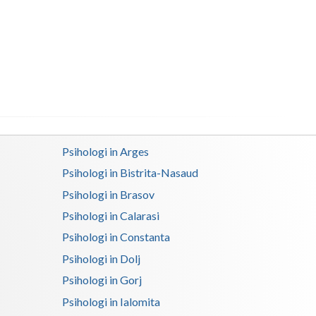
Buzau
Calarasi
Caras-Severin
Cluj
Constanta
Covasna
Psihologi in Arges
Psihologi in Bistrita-Nasaud
Dambovita
Psihologi in Brasov
Dolj
Psihologi in Calarasi
Galati
Psihologi in Constanta
Psihologi in Dolj
Giurgiu
Psihologi in Gorj
Gorj
Psihologi in Ialomita