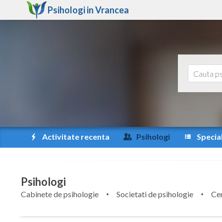
Psihologi in
Vrancea
Activitate recenta
Psihologi
Special
Psihologi
Cabinete de psihologie
Societati de psihologie
Cen