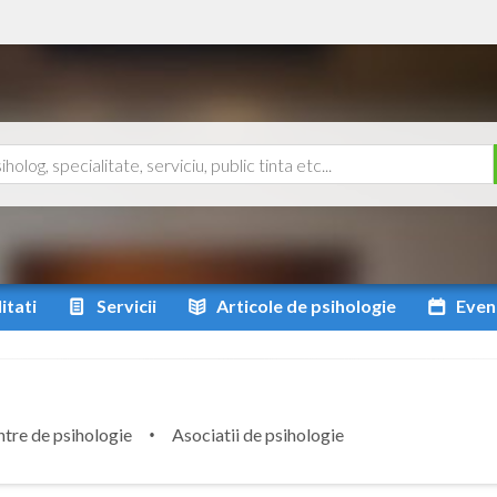
itati
Servicii
Articole
de psihologie
Even
tre de psihologie
Asociatii de psihologie