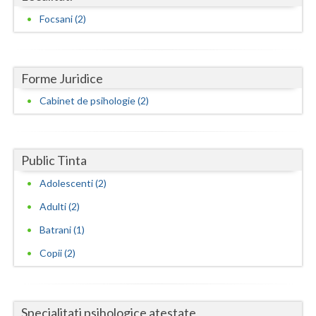
Focsani (2)
Neamt
Olt
Forme Juridice
Prahova
Cabinet de psihologie (2)
Salaj
Satu-Mare
Public Tinta
Sibiu
Adolescenti (2)
Suceava
Adulti (2)
Teleorman
Batrani (1)
Timis
Copii (2)
Tulcea
Valcea
Specialitati psihologice atestate