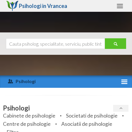
Psihologi in
Vrancea
Vrancea
Alte judete
Ajutor
Contact
Alba
Arad
Psihologi
Arges
Activitate recenta
Bacau
Specialitati
Psihologi
Bihor
Cabinete de psihologie
Societati de psihologie
Servicii
Centre de psihologie
Asociatii de psihologie
Bistrita-Nasaud
Articole