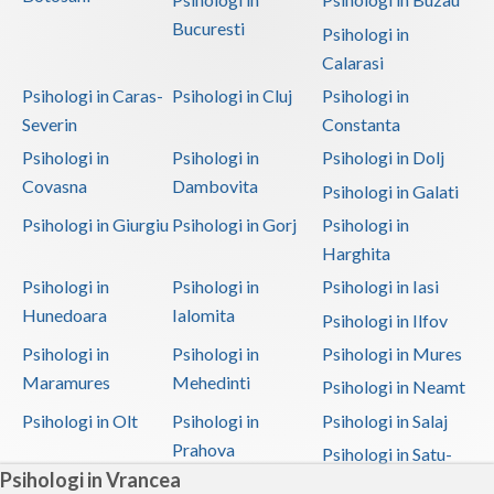
Bucuresti
Psihologi in
Calarasi
Psihologi in Caras-
Psihologi in Cluj
Psihologi in
Severin
Constanta
Psihologi in
Psihologi in
Psihologi in Dolj
Covasna
Dambovita
Psihologi in Galati
Psihologi in Giurgiu
Psihologi in Gorj
Psihologi in
Harghita
Psihologi in
Psihologi in
Psihologi in Iasi
Hunedoara
Ialomita
Psihologi in Ilfov
Psihologi in
Psihologi in
Psihologi in Mures
Maramures
Mehedinti
Psihologi in Neamt
Psihologi in Olt
Psihologi in
Psihologi in Salaj
Prahova
Psihologi in Satu-
Psihologi in Vrancea
Mare