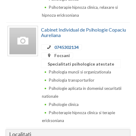
Dolj
Psihoterapie hipnoza clinica, relaxare si
Galati
hipnoza ericksoniana
Giurgiu
Cabinet Individual de Psihologie Copaciu
Aureliana
Gorj
0745302134
Harghita
Focsani
Hunedoara
Specialitati psihologice atestate
Psihologia muncii si organizationala
Ialomita
Psihologia transporturilor
Iasi
Psihologie aplicata in domeniul securitatii
nationale
Ilfov
Psihologie clinica
Maramures
Psihoterapie hipnoza clinica si terapie
ericksoniana
Mehedinti
Localitati
Mures