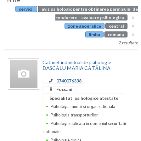
Filtre
Botosani
servicii
aviz psihologic pentru obtinerea permisului de
Evenimente
Braila
conducere - evaluare psihologica
Cabinet
zone geografice
central
Brasov
limba
romana
Membri
Bucuresti
2 rezultate
Buzau
Cabinet individual de psihologie
Calarasi
DASCĂLU MARIA CĂTĂLINA
Caras-Severin
0740076338
Focsani
Cluj
Specialitati psihologice atestate
Constanta
Psihologia muncii si organizationala
Psihologia transporturilor
Covasna
Psihologie aplicata in domeniul securitatii
Dambovita
nationale
Psihologie clinica