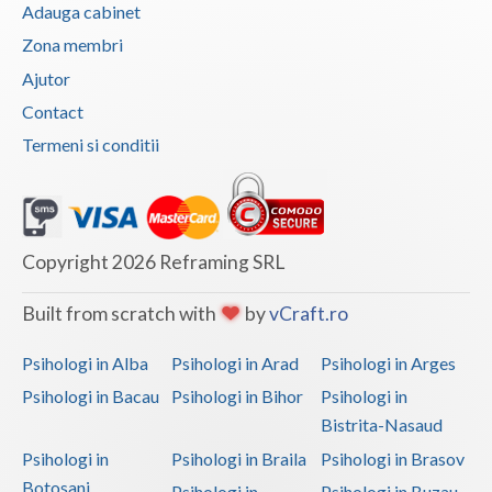
Adauga cabinet
Zona membri
Ajutor
Contact
Termeni si conditii
Copyright 2026 Reframing SRL
Built from scratch with
by
vCraft.ro
Psihologi in Alba
Psihologi in Arad
Psihologi in Arges
Psihologi in Bacau
Psihologi in Bihor
Psihologi in
Bistrita-Nasaud
Psihologi in
Psihologi in Braila
Psihologi in Brasov
Botosani
Psihologi in
Psihologi in Buzau