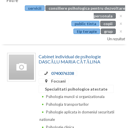
Filtre
Botosani
servicii
consiliere psihologica pentru dezvoltare
Evenimente
Braila
personala
Cabinet
public tinta
copii
Brasov
tip terapie
grup
Membri
Bucuresti
Un rezultat
Buzau
Cabinet individual de psihologie
Calarasi
DASCĂLU MARIA CĂTĂLINA
Caras-Severin
0740076338
Focsani
Cluj
Specialitati psihologice atestate
Constanta
Psihologia muncii si organizationala
Psihologia transporturilor
Covasna
Psihologie aplicata in domeniul securitatii
Dambovita
nationale
Psihologie clinica