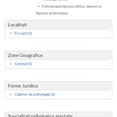
Dolj
Psihoterapie hipnoza clinica, relaxare si
Galati
hipnoza ericksoniana
Giurgiu
Localitati
Gorj
Focsani (1)
Harghita
Hunedoara
Zone Geografice
Central (1)
Ialomita
Iasi
Ilfov
Forme Juridice
Cabinet de psihologie (1)
Maramures
Mehedinti
Specialitati psihologice atestate
Mures