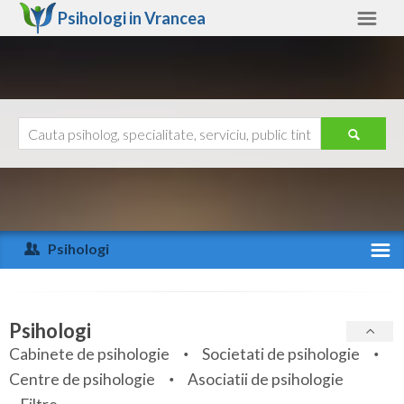
Psihologi in
Vrancea
Vrancea
Alte judete
Ajutor
Contact
Alba
Arad
Psihologi
Arges
Activitate recenta
Bacau
Specialitati
Psihologi
Bihor
Cabinete de psihologie
Societati de psihologie
Servicii
Centre de psihologie
Asociatii de psihologie
Bistrita-Nasaud
Articole