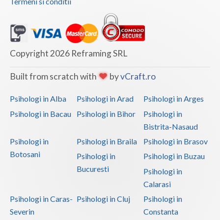
Termeni si conditii
Copyright 2026 Reframing SRL
Built from scratch with
by
vCraft.ro
Psihologi in Alba
Psihologi in Arad
Psihologi in Arges
Psihologi in Bacau
Psihologi in Bihor
Psihologi in
Bistrita-Nasaud
Psihologi in
Psihologi in Braila
Psihologi in Brasov
Botosani
Psihologi in
Psihologi in Buzau
Bucuresti
Psihologi in
Calarasi
Psihologi in Caras-
Psihologi in Cluj
Psihologi in
Severin
Constanta