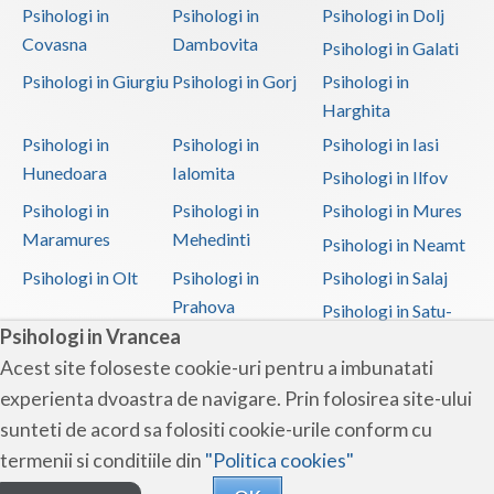
Psihologi in
Psihologi in
Psihologi in Dolj
Covasna
Dambovita
Psihologi in Galati
Psihologi in Giurgiu
Psihologi in Gorj
Psihologi in
Harghita
Psihologi in
Psihologi in
Psihologi in Iasi
Hunedoara
Ialomita
Psihologi in Ilfov
Psihologi in
Psihologi in
Psihologi in Mures
Maramures
Mehedinti
Psihologi in Neamt
Psihologi in Olt
Psihologi in
Psihologi in Salaj
Prahova
Psihologi in Satu-
Psihologi in Vrancea
Mare
Acest site foloseste cookie-uri pentru a imbunatati
Psihologi in Sibiu
Psihologi in
Psihologi in
experienta dvoastra de navigare. Prin folosirea site-ului
Suceava
Teleorman
sunteti de acord sa folositi cookie-urile conform cu
Psihologi in Timis
Psihologi in Tulcea
Psihologi in Valcea
termenii si conditiile din
"Politica cookies"
Psihologi in Vaslui
Psihologi in