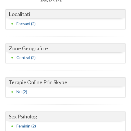
ericksoniana
Neamt
Localitati
Olt
Focsani (2)
Prahova
Salaj
Zone Geografice
Satu-Mare
Central (2)
Sibiu
Suceava
Terapie Online Prin Skype
Nu (2)
Teleorman
Timis
Tulcea
Sex Psiholog
Feminin (2)
Valcea