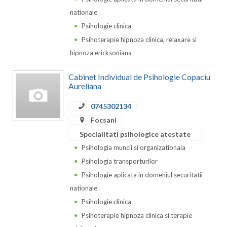
Dolj
nationale
Galati
Psihologie clinica
Psihoterapie hipnoza clinica, relaxare si
Giurgiu
hipnoza ericksoniana
Gorj
Cabinet Individual de Psihologie Copaciu
Harghita
Aureliana
Hunedoara
0745302134
Focsani
Ialomita
Specialitati psihologice atestate
Iasi
Psihologia muncii si organizationala
Psihologia transporturilor
Ilfov
Psihologie aplicata in domeniul securitatii
Maramures
nationale
Psihologie clinica
Mehedinti
Psihoterapie hipnoza clinica si terapie
Mures