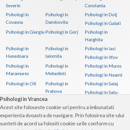
Severin
Constanta
Psihologi in
Psihologi in
Psihologi in Dolj
Covasna
Dambovita
Psihologi in Galati
Psihologi in Giurgiu
Psihologi in Gorj
Psihologi in
Harghita
Psihologi in
Psihologi in
Psihologi in Iasi
Hunedoara
Ialomita
Psihologi in Ilfov
Psihologi in
Psihologi in
Psihologi in Mures
Maramures
Mehedinti
Psihologi in Neamt
Psihologi in Olt
Psihologi in
Psihologi in Salaj
Prahova
Psihologi in Satu-
Psihologi in Vrancea
Mare
Acest site foloseste cookie-uri pentru a imbunatati
Psihologi in Sibiu
Psihologi in
Psihologi in
experienta dvoastra de navigare. Prin folosirea site-ului
Suceava
Teleorman
sunteti de acord sa folositi cookie-urile conform cu
Psihologi in Timis
Psihologi in Tulcea
Psihologi in Valcea