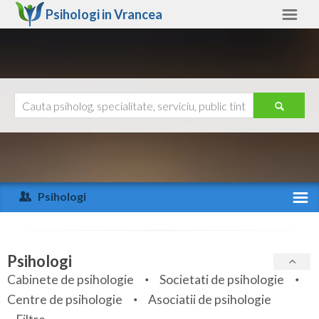
Psihologi in
Vrancea
Vrancea
Alte judete
Ajutor
Contact
Alba
Arad
Psihologi
Arges
Activitate recenta
Bacau
Specialitati
Psihologi
Bihor
Cabinete de psihologie
Societati de psihologie
Servicii
Centre de psihologie
Asociatii de psihologie
Bistrita-Nasaud
Articole