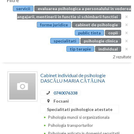
Filtre
Botosani
servicii
evaluarea psihologica a personalului in vederea
Evenimente
Braila
angajarii, mentinerii in functie si schimbarii functiei
Cabinet
forme juridice
cabinet de psihologie
Brasov
public tinta
copii
Membri
Bucuresti
specialitati
psihologie clinica
tip terapie
individual
Buzau
2 rezultate
Calarasi
Cabinet individual de psihologie
Caras-Severin
DASCĂLU MARIA CĂTĂLINA
Cluj
0740076338
Constanta
Focsani
Specialitati psihologice atestate
Covasna
Psihologia muncii si organizationala
Dambovita
Psihologia transporturilor
Psihologie aplicata in domeniul securitatii