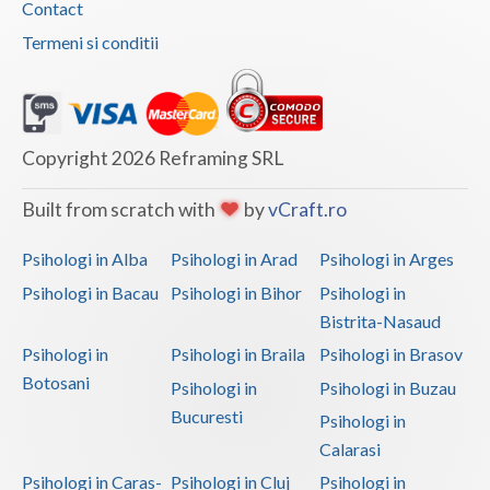
Contact
Termeni si conditii
Copyright 2026 Reframing SRL
Built from scratch with
by
vCraft.ro
Psihologi in Alba
Psihologi in Arad
Psihologi in Arges
Psihologi in Bacau
Psihologi in Bihor
Psihologi in
Bistrita-Nasaud
Psihologi in
Psihologi in Braila
Psihologi in Brasov
Botosani
Psihologi in
Psihologi in Buzau
Bucuresti
Psihologi in
Calarasi
Psihologi in Caras-
Psihologi in Cluj
Psihologi in