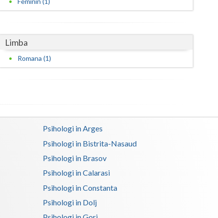
Feminin (1)
Harghita
Hunedoara
Ialomita
Limba
Romana (1)
Iasi
Ilfov
Maramures
Mehedinti
Psihologi in Arges
Mures
Psihologi in Bistrita-Nasaud
Psihologi in Brasov
Neamt
Psihologi in Calarasi
Olt
Psihologi in Constanta
Prahova
Psihologi in Dolj
Salaj
Psihologi in Gorj