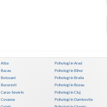
n Alba
Psihologi in Arad
n Bacau
Psihologi in Bihor
n Botosani
Psihologi in Braila
n Bucuresti
Psihologi in Buzau
n Caras-Severin
Psihologi in Cluj
n Covasna
Psihologi in Dambovita
 Galati
Psihologi in Giurgiu