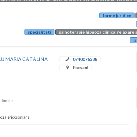
forme juridice
specialitati
psihoterapie hipnoza clinica, relaxare 
ti
SCĂLU MARIA CĂTĂLINA
0740076338
Focsani
ationale
pnoza ericksoniana