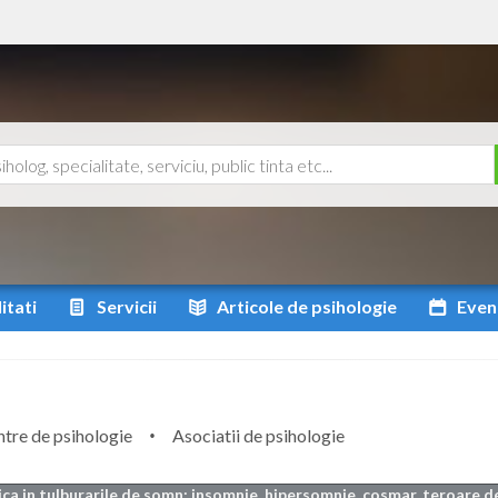
itati
Servicii
Articole
de psihologie
Even
tre de psihologie
Asociatii de psihologie
ica in tulburarile de somn: insomnie, hipersomnie, cosmar, teroare