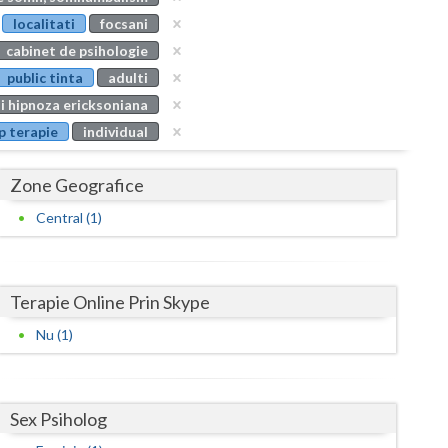
Buzau
localitati
focsani
cabinet de psihologie
Calarasi
public tinta
adulti
Caras-Severin
si hipnoza ericksoniana
p terapie
individual
Cluj
Constanta
Zone Geografice
Covasna
Central (1)
Dambovita
Dolj
Terapie Online Prin Skype
Galati
Nu (1)
Giurgiu
Gorj
Sex Psiholog