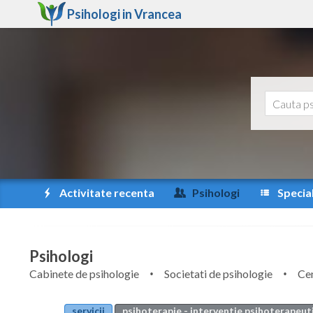
Psihologi in
Vrancea
Activitate recenta
Psihologi
Special
Psihologi
Cabinete de psihologie
Societati de psihologie
Cen
servicii
psihoterapie - interventie psihoterapeut