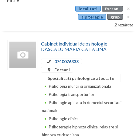
Filtre
Botosani
localitati
focsani
Evenimente
Braila
tip terapie
grup
Cabinet
2 rezultate
Brasov
Membri
Bucuresti
Cabinet individual de psihologie
DASCĂLU MARIA CĂTĂLINA
Buzau
0740076338
Calarasi
Focsani
Caras-Severin
Specialitati psihologice atestate
Psihologia muncii si organizationala
Cluj
Psihologia transporturilor
Constanta
Psihologie aplicata in domeniul securitatii
nationale
Covasna
Psihologie clinica
Dambovita
Psihoterapie hipnoza clinica, relaxare si
hipnoza ericksoniana