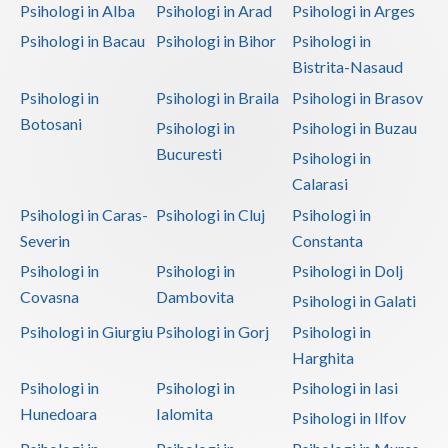
Interventie psihologica online (1)
Psihologi in Alba
Psihologi in Arad
Psihologi in Arges
Psihologi in Bacau
Psihologi in Bihor
Psihologi in
Interventie psihoterapeutica in kleptomanie (1)
Bistrita-Nasaud
Interventie psihoterapeutica in mutismul selectiv (1)
Psihologi in
Psihologi in Braila
Psihologi in Brasov
Interventie psihoterapeutica in piromanie (1)
Botosani
Psihologi in
Psihologi in Buzau
Interventie psihoterapeutica in probleme de cuplu
Bucuresti
Psihologi in
(2)
Calarasi
Interventie psihoterapeutica in teama de spatii... (2)
Psihologi in Caras-
Psihologi in Cluj
Psihologi in
Interventie psihoterapeutica in ticuri (1)
Severin
Constanta
Interventie psihoterapeutica in trichotilomanie (1)
Psihologi in
Psihologi in
Psihologi in Dolj
Covasna
Dambovita
Interventie psihoterapeutica in tulburarea ADHD...
Psihologi in Galati
(1)
Psihologi in Giurgiu
Psihologi in Gorj
Psihologi in
Interventie psihoterapeutica in tulburarea Aspe... (1)
Harghita
Psihologi in
Psihologi in
Psihologi in Iasi
Interventie psihoterapeutica in tulburarea Rett (1)
Hunedoara
Ialomita
Psihologi in Ilfov
Interventie psihoterapeutica in tulburarea Tour... (1)