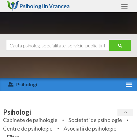
Psihologi in
Vrancea
Vrancea
Alte judete
Ajutor
Contact
Alba
Arad
Psihologi
Arges
Activitate recenta
Bacau
Specialitati
Psihologi
Bihor
Cabinete de psihologie
Societati de psihologie
Servicii
Centre de psihologie
Asociatii de psihologie
Bistrita-Nasaud
Articole