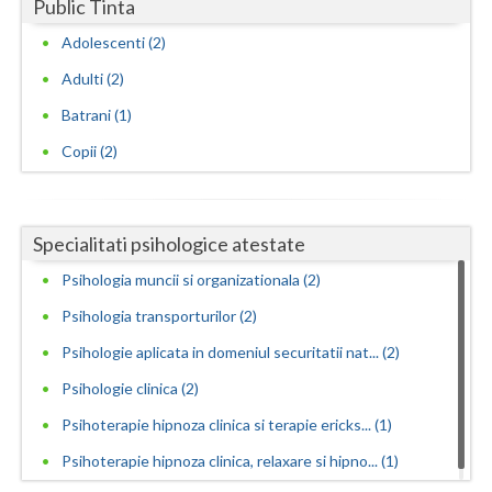
Public Tinta
Avize psihologice necesare la angajare si menti... (2)
Vaslui
Adolescenti (2)
Consiliere in cariera si orientare vocationala (1)
Vrancea
Adulti (2)
Consiliere psihologica (1)
Batrani (1)
Consiliere psihologica in vederea integrarii so... (2)
Copii (2)
Consiliere psihologica in vederea reconversiei ... (2)
Consiliere psihologica pentru dezvoltare personala
(1)
Specialitati psihologice atestate
Consiliere psihologica pentru persoane dependen...
Psihologia muncii si organizationala (2)
(2)
Psihologia transporturilor (2)
Consiliere psihologica pentru persoanele care s... (2)
Psihologie aplicata in domeniul securitatii nat... (2)
Consiliere psihologica privind orientarea in ca... (2)
Psihologie clinica (2)
Consiliere psihologica scolara (1)
Psihoterapie hipnoza clinica si terapie ericks... (1)
Consiliere psihologica vocationala (1)
Psihoterapie hipnoza clinica, relaxare si hipno... (1)
Consilierea si asistarea cuplurilor care doresc... (2)