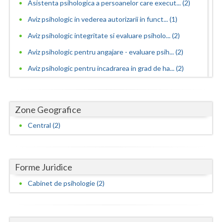
Asistenta psihologica a persoanelor care execut... (2)
Neamt
Aviz psihologic in vederea autorizarii in funct... (1)
Aviz psihologic integritate si evaluare psiholo... (2)
Olt
Aviz psihologic pentru angajare - evaluare psih... (2)
Prahova
Aviz psihologic pentru incadrarea in grad de ha... (2)
Salaj
Aviz psihologic pentru liceu - evaluare psiholo... (1)
Satu-Mare
Aviz psihologic pentru mentinerea in functie - ... (2)
Zone Geografice
Sibiu
Aviz psihologic pentru obtinere permis portarma... (2)
Central (2)
Aviz psihologic pentru obtinerea permisului de ... (2)
Suceava
Aviz psihologic pentru ocuparea functiilor publ... (1)
Teleorman
Forme Juridice
Aviz psihologic pentru ocuparea postului de ins... (2)
Timis
Aviz psihologic pentru scoala - evaluare psihol... (2)
Cabinet de psihologie (2)
Tulcea
Aviz psihologic si evaluare clinica la cerere c... (2)
Aviz psihologic solicitat de instanta - evaluar... (2)
Valcea