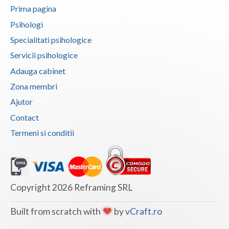
Prima pagina
Examinare si avizare psihologica in vederea cal... (2)
Psihologi
Examinare si avizare psihologica in vederea ins... (2)
Specialitati psihologice
Examinare si avizare psihologica in vederea obt... (2)
Servicii psihologice
Examinare si avizare psihologica in vederea obt... (1)
Adauga cabinet
Examinare si avizare psihologica in vederea obt... (2)
Zona membri
Examinare si avizare psihologica la angajare sa... (2)
Ajutor
Examinari psihologice in vederea evaluarii depr... (2)
Contact
Examinari psihologice in vederea evaluarii star... (2)
Termeni si conditii
Examinari psihologice in vederea obtinerii cert... (2)
Examinari psihologice in vederea obtinerii pens... (1)
Examinari psihologice in vederea prelungirii co... (1)
Copyright 2026 Reframing SRL
Hipnoza (2)
Built from scratch with
by
vCraft.ro
Interventie psihologica in tulburarile de invatare (1)