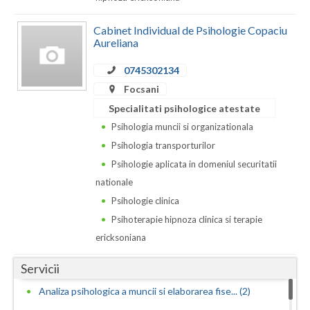
Dolj
Cabinet Individual de Psihologie Copaciu
Galati
Aureliana
Giurgiu
0745302134
Gorj
Focsani
Specialitati psihologice atestate
Harghita
Psihologia muncii si organizationala
Hunedoara
Psihologia transporturilor
Psihologie aplicata in domeniul securitatii
Ialomita
nationale
Iasi
Psihologie clinica
Psihoterapie hipnoza clinica si terapie
Ilfov
ericksoniana
Maramures
Servicii
Mehedinti
Analiza psihologica a muncii si elaborarea fise... (2)
Mures