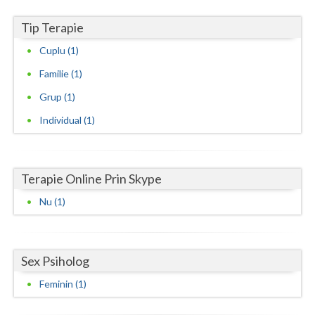
Neamt
Tip Terapie
Cuplu (1)
Olt
Familie (1)
Prahova
Grup (1)
Salaj
Individual (1)
Satu-Mare
Sibiu
Terapie Online Prin Skype
Suceava
Nu (1)
Teleorman
Timis
Sex Psiholog
Tulcea
Feminin (1)
Valcea