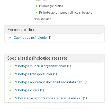
Dolj
Psihologie clinica
Galati
Psihoterapie hipnoza clinica si terapie
ericksoniana
Giurgiu
Forme Juridice
Gorj
Cabinet de psihologie (1)
Harghita
Hunedoara
Specialitati psihologice atestate
Ialomita
Psihologia muncii si organizationala (1)
Iasi
Psihologia transporturilor (1)
Ilfov
Psihologie aplicata in domeniul securitatii nat... (1)
Maramures
Psihologie clinica (1)
Psihoterapie hipnoza clinica si terapie ericks... (1)
Mehedinti
Mures