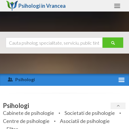
Psihologi in
Vrancea
Vrancea
Alte judete
Ajutor
Contact
Alba
Arad
Psihologi
Arges
Activitate recenta
Bacau
Specialitati
Psihologi
Bihor
Cabinete de psihologie
Societati de psihologie
Servicii
Centre de psihologie
Asociatii de psihologie
Bistrita-Nasaud
Articole