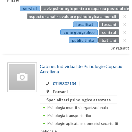
Filtre
Botosani
servicii
aviz psihologic pentru ocuparea postului de
Evenimente
Braila
inspector anaf - evaluare psihologica a muncii
Cabinet
localitati
focsani
Brasov
zone geografice
central
Membri
Bucuresti
public tinta
batrani
Un rezultat
Buzau
Calarasi
Cabinet Individual de Psihologie Copaciu
Aureliana
Caras-Severin
0745302134
Cluj
Focsani
Constanta
Specialitati psihologice atestate
Psihologia muncii si organizationala
Covasna
Psihologia transporturilor
Dambovita
Psihologie aplicata in domeniul securitatii
nationale