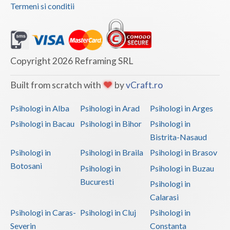
Termeni si conditii
Copyright 2026 Reframing SRL
Built from scratch with
by
vCraft.ro
Psihologi in Alba
Psihologi in Arad
Psihologi in Arges
Psihologi in Bacau
Psihologi in Bihor
Psihologi in
Bistrita-Nasaud
Psihologi in
Psihologi in Braila
Psihologi in Brasov
Botosani
Psihologi in
Psihologi in Buzau
Bucuresti
Psihologi in
Calarasi
Psihologi in Caras-
Psihologi in Cluj
Psihologi in
Severin
Constanta