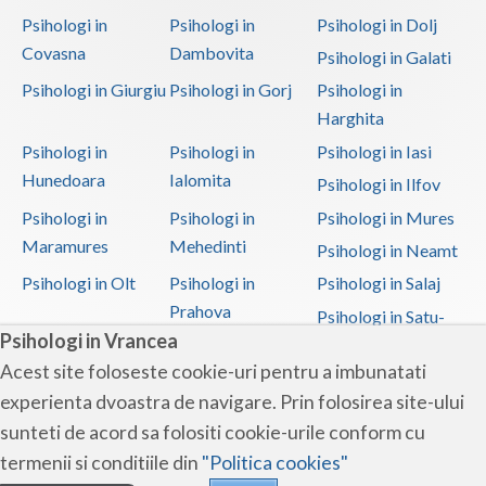
Psihologi in
Psihologi in
Psihologi in Dolj
Covasna
Dambovita
Psihologi in Galati
Psihologi in Giurgiu
Psihologi in Gorj
Psihologi in
Harghita
Psihologi in
Psihologi in
Psihologi in Iasi
Hunedoara
Ialomita
Psihologi in Ilfov
Psihologi in
Psihologi in
Psihologi in Mures
Maramures
Mehedinti
Psihologi in Neamt
Psihologi in Olt
Psihologi in
Psihologi in Salaj
Prahova
Psihologi in Satu-
Psihologi in Vrancea
Mare
Acest site foloseste cookie-uri pentru a imbunatati
Psihologi in Sibiu
Psihologi in
Psihologi in
experienta dvoastra de navigare. Prin folosirea site-ului
Suceava
Teleorman
sunteti de acord sa folositi cookie-urile conform cu
Psihologi in Timis
Psihologi in Tulcea
Psihologi in Valcea
termenii si conditiile din
"Politica cookies"
Psihologi in Vaslui
Psihologi in