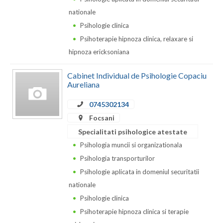
Dolj
nationale
Galati
Psihologie clinica
Psihoterapie hipnoza clinica, relaxare si
Giurgiu
hipnoza ericksoniana
Gorj
Cabinet Individual de Psihologie Copaciu
Harghita
Aureliana
Hunedoara
0745302134
Focsani
Ialomita
Specialitati psihologice atestate
Iasi
Psihologia muncii si organizationala
Psihologia transporturilor
Ilfov
Psihologie aplicata in domeniul securitatii
Maramures
nationale
Psihologie clinica
Mehedinti
Psihoterapie hipnoza clinica si terapie
Mures