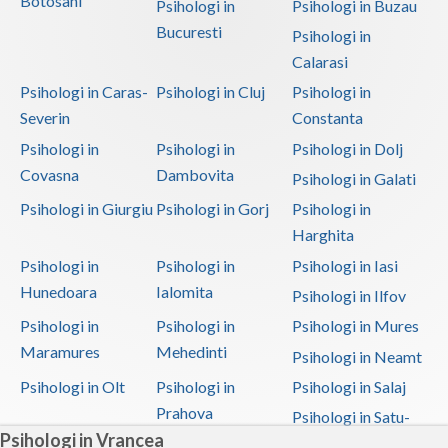
Botosani
Psihologi in
Psihologi in Buzau
Bucuresti
Psihologi in
Calarasi
Psihologi in Caras-
Psihologi in Cluj
Psihologi in
Severin
Constanta
Psihologi in
Psihologi in
Psihologi in Dolj
Covasna
Dambovita
Psihologi in Galati
Psihologi in Giurgiu
Psihologi in Gorj
Psihologi in
Harghita
Psihologi in
Psihologi in
Psihologi in Iasi
Hunedoara
Ialomita
Psihologi in Ilfov
Psihologi in
Psihologi in
Psihologi in Mures
Maramures
Mehedinti
Psihologi in Neamt
Psihologi in Olt
Psihologi in
Psihologi in Salaj
Prahova
Psihologi in Satu-
Psihologi in Vrancea
Mare