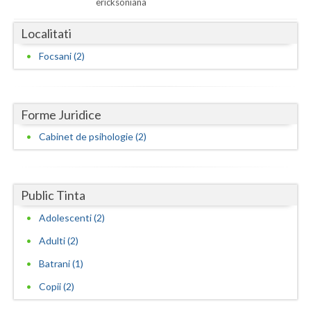
ericksoniana
Neamt
Localitati
Olt
Focsani (2)
Prahova
Salaj
Forme Juridice
Satu-Mare
Cabinet de psihologie (2)
Sibiu
Suceava
Public Tinta
Adolescenti (2)
Teleorman
Adulti (2)
Timis
Batrani (1)
Tulcea
Copii (2)
Valcea