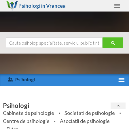
Psihologi in
Vrancea
Vrancea
Alte judete
Ajutor
Contact
Alba
Arad
Psihologi
Arges
Activitate recenta
Bacau
Specialitati
Psihologi
Bihor
Cabinete de psihologie
Societati de psihologie
Servicii
Centre de psihologie
Asociatii de psihologie
Bistrita-Nasaud
Articole