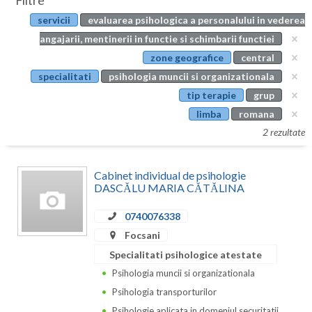
Filtre
Botosani
servicii
evaluarea psihologica a personalului in vederea
Evenimente
Braila
angajarii, mentinerii in functie si schimbarii functiei
Cabinet
zone geografice
central
Brasov
specialitati
psihologia muncii si organizationala
Membri
Bucuresti
tip terapie
grup
limba
romana
Buzau
2 rezultate
Calarasi
Cabinet individual de psihologie
Caras-Severin
DASCĂLU MARIA CĂTĂLINA
Cluj
0740076338
Constanta
Focsani
Specialitati psihologice atestate
Covasna
Psihologia muncii si organizationala
Dambovita
Psihologia transporturilor
Psihologie aplicata in domeniul securitatii