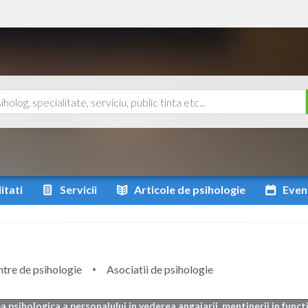
itati
Servicii
Articole
de psihologie
Even
tre de psihologie
Asociatii de psihologie
a psihologica a personalului in vederea angajarii, mentinerii in functi