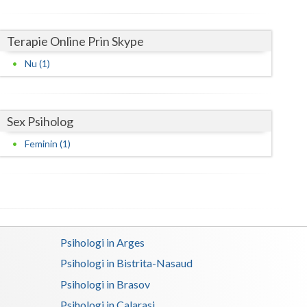
Harghita
Hunedoara
Terapie Online Prin Skype
Ialomita
Nu (1)
Iasi
Ilfov
Sex Psiholog
Maramures
Feminin (1)
Mehedinti
Mures
Neamt
Psihologi in Arges
Olt
Psihologi in Bistrita-Nasaud
Prahova
Psihologi in Brasov
Salaj
Psihologi in Calarasi