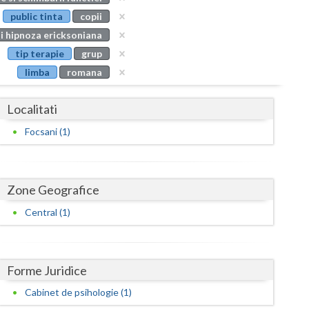
Buzau
public tinta
copii
si hipnoza ericksoniana
Calarasi
tip terapie
grup
Caras-Severin
limba
romana
Cluj
Localitati
Constanta
Focsani (1)
Covasna
Dambovita
Zone Geografice
Dolj
Central (1)
Galati
Giurgiu
Forme Juridice
Gorj
Cabinet de psihologie (1)