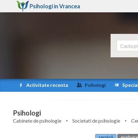
Psihologi in
Vrancea
Activitate recenta
Psihologi
Special
Psihologi
Cabinete de psihologie
Societati de psihologie
Cen
servicii
evaluare