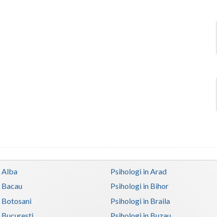
n Alba
Psihologi in Arad
n Bacau
Psihologi in Bihor
n Botosani
Psihologi in Braila
n Bucuresti
Psihologi in Buzau