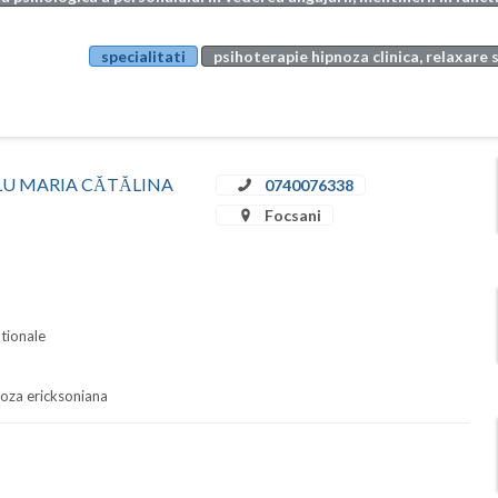
specialitati
psihoterapie hipnoza clinica, relaxare 
SCĂLU MARIA CĂTĂLINA
0740076338
Focsani
ationale
pnoza ericksoniana