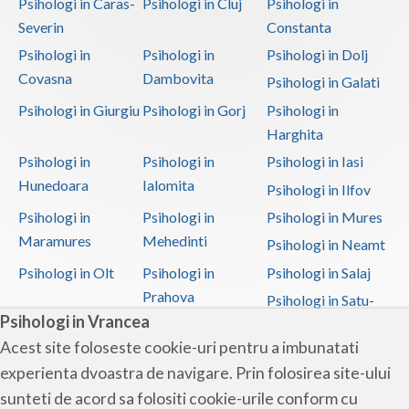
Psihologi in Caras-
Psihologi in Cluj
Psihologi in
Severin
Constanta
Psihologi in
Psihologi in
Psihologi in Dolj
Covasna
Dambovita
Psihologi in Galati
Psihologi in Giurgiu
Psihologi in Gorj
Psihologi in
Harghita
Psihologi in
Psihologi in
Psihologi in Iasi
Hunedoara
Ialomita
Psihologi in Ilfov
Psihologi in
Psihologi in
Psihologi in Mures
Maramures
Mehedinti
Psihologi in Neamt
Psihologi in Olt
Psihologi in
Psihologi in Salaj
Prahova
Psihologi in Satu-
Psihologi in Vrancea
Mare
Acest site foloseste cookie-uri pentru a imbunatati
Psihologi in Sibiu
Psihologi in
Psihologi in
experienta dvoastra de navigare. Prin folosirea site-ului
Suceava
Teleorman
sunteti de acord sa folositi cookie-urile conform cu
Psihologi in Timis
Psihologi in Tulcea
Psihologi in Valcea