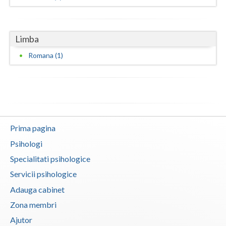
Neamt
Limba
Olt
Romana (1)
Prahova
Salaj
Satu-Mare
Sibiu
Prima pagina
Suceava
Psihologi
Specialitati psihologice
Teleorman
Servicii psihologice
Timis
Adauga cabinet
Tulcea
Zona membri
Ajutor
Valcea