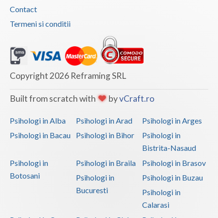
Contact
Vaslui
Termeni si conditii
Vrancea
Copyright 2026 Reframing SRL
Built from scratch with
by
vCraft.ro
Psihologi in Alba
Psihologi in Arad
Psihologi in Arges
Psihologi in Bacau
Psihologi in Bihor
Psihologi in
Bistrita-Nasaud
Psihologi in
Psihologi in Braila
Psihologi in Brasov
Botosani
Psihologi in
Psihologi in Buzau
Bucuresti
Psihologi in
Calarasi