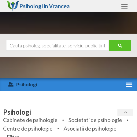
Psihologi in
Vrancea
Vrancea
Alte judete
Ajutor
Contact
Alba
Arad
Psihologi
Arges
Activitate recenta
Bacau
Specialitati
Psihologi
Bihor
Cabinete de psihologie
Societati de psihologie
Servicii
Centre de psihologie
Asociatii de psihologie
Bistrita-Nasaud
Articole