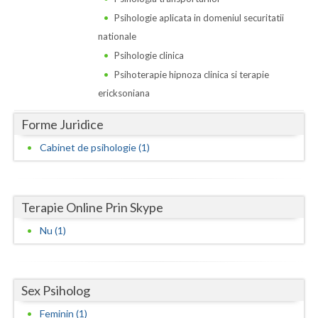
Dolj
Psihologie aplicata in domeniul securitatii
Galati
nationale
Psihologie clinica
Giurgiu
Psihoterapie hipnoza clinica si terapie
Gorj
ericksoniana
Harghita
Forme Juridice
Hunedoara
Cabinet de psihologie (1)
Ialomita
Iasi
Terapie Online Prin Skype
Ilfov
Nu (1)
Maramures
Mehedinti
Sex Psiholog
Feminin (1)
Mures