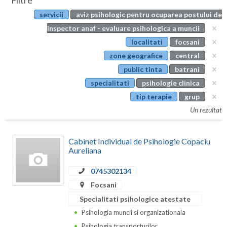
Filtre
Botosani
servicii
aviz psihologic pentru ocuparea postului de
Evenimente
Braila
inspector anaf - evaluare psihologica a muncii
Cabinet
localitati
focsani
Brasov
zone geografice
central
Membri
Bucuresti
public tinta
batrani
specialitati
psihologie clinica
Buzau
tip terapie
grup
Calarasi
Un rezultat
Caras-Severin
Cabinet Individual de Psihologie Copaciu
Cluj
Aureliana
Constanta
0745302134
Focsani
Covasna
Specialitati psihologice atestate
Dambovita
Psihologia muncii si organizationala
Psihologia transporturilor