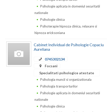
Dolj
Psihologie aplicata in domeniul securitatii
Galati
nationale
Psihologie clinica
Giurgiu
Psihoterapie hipnoza clinica, relaxare si
Gorj
hipnoza ericksoniana
Harghita
Cabinet Individual de Psihologie Copaciu
Aureliana
Hunedoara
0745302134
Ialomita
Focsani
Iasi
Specialitati psihologice atestate
Psihologia muncii si organizationala
Ilfov
Psihologia transporturilor
Maramures
Psihologie aplicata in domeniul securitatii
nationale
Mehedinti
Psihologie clinica
Mures