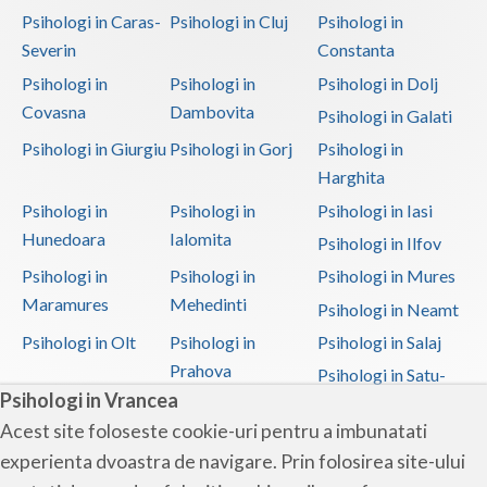
Psihologi in Caras-
Psihologi in Cluj
Psihologi in
Severin
Constanta
Psihologi in
Psihologi in
Psihologi in Dolj
Covasna
Dambovita
Psihologi in Galati
Psihologi in Giurgiu
Psihologi in Gorj
Psihologi in
Harghita
Psihologi in
Psihologi in
Psihologi in Iasi
Hunedoara
Ialomita
Psihologi in Ilfov
Psihologi in
Psihologi in
Psihologi in Mures
Maramures
Mehedinti
Psihologi in Neamt
Psihologi in Olt
Psihologi in
Psihologi in Salaj
Prahova
Psihologi in Satu-
Psihologi in Vrancea
Mare
Acest site foloseste cookie-uri pentru a imbunatati
Psihologi in Sibiu
Psihologi in
Psihologi in
experienta dvoastra de navigare. Prin folosirea site-ului
Suceava
Teleorman