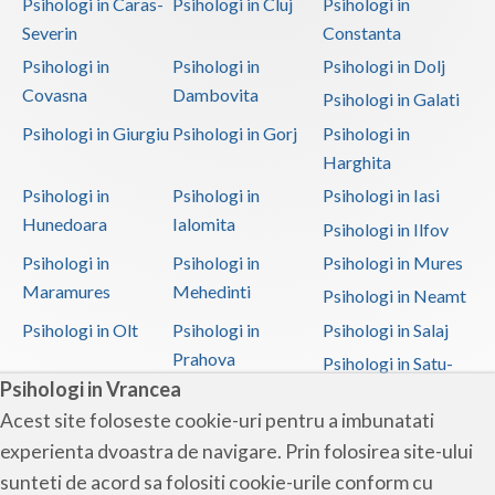
Psihologi in Caras-
Psihologi in Cluj
Psihologi in
Severin
Constanta
Psihologi in
Psihologi in
Psihologi in Dolj
Covasna
Dambovita
Psihologi in Galati
Psihologi in Giurgiu
Psihologi in Gorj
Psihologi in
Harghita
Psihologi in
Psihologi in
Psihologi in Iasi
Hunedoara
Ialomita
Psihologi in Ilfov
Psihologi in
Psihologi in
Psihologi in Mures
Maramures
Mehedinti
Psihologi in Neamt
Psihologi in Olt
Psihologi in
Psihologi in Salaj
Prahova
Psihologi in Satu-
Psihologi in Vrancea
Mare
Acest site foloseste cookie-uri pentru a imbunatati
Psihologi in Sibiu
Psihologi in
Psihologi in
experienta dvoastra de navigare. Prin folosirea site-ului
Suceava
Teleorman
sunteti de acord sa folositi cookie-urile conform cu
Psihologi in Timis
Psihologi in Tulcea
Psihologi in Valcea