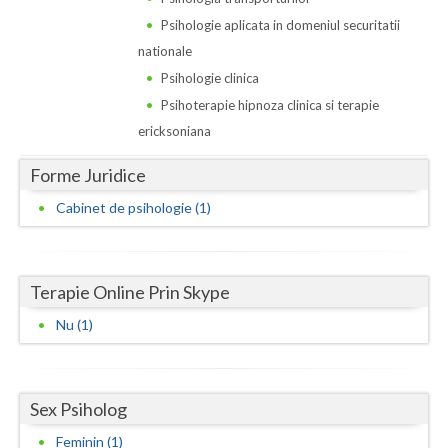
Dolj
Psihologie aplicata in domeniul securitatii
Galati
nationale
Psihologie clinica
Giurgiu
Psihoterapie hipnoza clinica si terapie
Gorj
ericksoniana
Harghita
Forme Juridice
Hunedoara
Cabinet de psihologie (1)
Ialomita
Iasi
Terapie Online Prin Skype
Ilfov
Nu (1)
Maramures
Mehedinti
Sex Psiholog
Feminin (1)
Mures