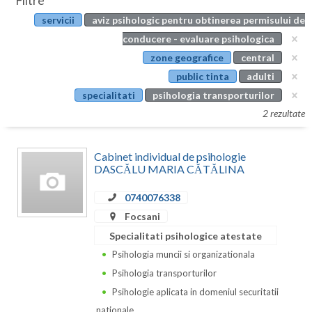
Filtre
Botosani
servicii
aviz psihologic pentru obtinerea permisului de
Evenimente
Braila
conducere - evaluare psihologica
Cabinet
zone geografice
central
Brasov
public tinta
adulti
Membri
Bucuresti
specialitati
psihologia transporturilor
2 rezultate
Buzau
Calarasi
Cabinet individual de psihologie
DASCĂLU MARIA CĂTĂLINA
Caras-Severin
0740076338
Cluj
Focsani
Constanta
Specialitati psihologice atestate
Psihologia muncii si organizationala
Covasna
Psihologia transporturilor
Dambovita
Psihologie aplicata in domeniul securitatii
nationale