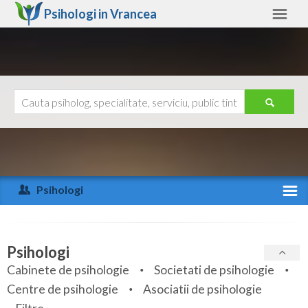
Psihologi in
Vrancea
Vrancea
Alte judete
Ajutor
Contact
Alba
Arad
Psihologi
Arges
Activitate recenta
Bacau
Specialitati
Psihologi
Bihor
Cabinete de psihologie
Societati de psihologie
Servicii
Centre de psihologie
Asociatii de psihologie
Bistrita-Nasaud
Articole