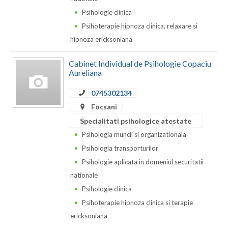
Dolj
Psihologie clinica
Galati
Psihoterapie hipnoza clinica, relaxare si
hipnoza ericksoniana
Giurgiu
Gorj
Cabinet Individual de Psihologie Copaciu
Aureliana
Harghita
0745302134
Hunedoara
Focsani
Specialitati psihologice atestate
Ialomita
Psihologia muncii si organizationala
Iasi
Psihologia transporturilor
Psihologie aplicata in domeniul securitatii
Ilfov
nationale
Maramures
Psihologie clinica
Psihoterapie hipnoza clinica si terapie
Mehedinti
ericksoniana
Mures