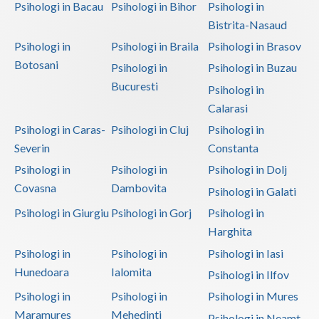
Psihologi in Bacau
Psihologi in Bihor
Psihologi in
Bistrita-Nasaud
Psihologi in
Psihologi in Braila
Psihologi in Brasov
Botosani
Psihologi in
Psihologi in Buzau
Bucuresti
Psihologi in
Calarasi
Psihologi in Caras-
Psihologi in Cluj
Psihologi in
Severin
Constanta
Psihologi in
Psihologi in
Psihologi in Dolj
Covasna
Dambovita
Psihologi in Galati
Psihologi in Giurgiu
Psihologi in Gorj
Psihologi in
Harghita
Psihologi in
Psihologi in
Psihologi in Iasi
Hunedoara
Ialomita
Psihologi in Ilfov
Psihologi in
Psihologi in
Psihologi in Mures
Maramures
Mehedinti
Psihologi in Neamt